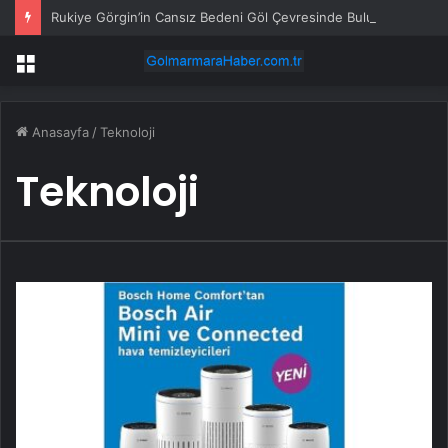
Rukiye Görgin’in Cansız Bedeni Göl Çevresinde Bulundu
Menü
Anasayfa
/
Teknoloji
Teknoloji