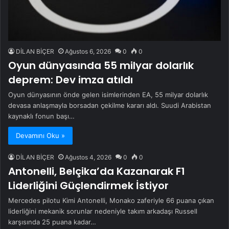
DİLAN BİÇER
Ağustos 6, 2026
0
0
Oyun dünyasında 55 milyar dolarlık
deprem: Dev imza atıldı
Oyun dünyasının önde gelen isimlerinden EA, 55 milyar dolarlık
devasa anlaşmayla borsadan çekilme kararı aldı. Suudi Arabistan
kaynaklı fonun başı…
Devamını Oku »
DİLAN BİÇER
Ağustos 4, 2026
0
0
Antonelli, Belçika’da Kazanarak F1
Liderliğini Güçlendirmek İstiyor
Mercedes pilotu Kimi Antonelli, Monako zaferiyle 66 puana çıkan
liderliğini mekanik sorunlar nedeniyle takım arkadaşı Russell
karşısında 25 puana kadar…