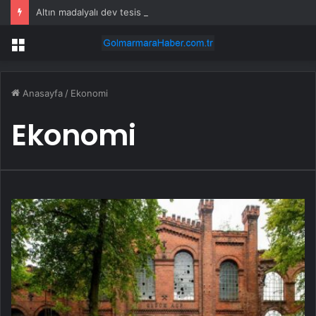
Altın madalyalı dev tesis 1 euroya satışta: Sahibi olmak için tek bir şart var
Menü
Anasayfa
/
Ekonomi
Ekonomi