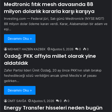
Medtronic fıtık mesh davasında 88
milyon dolarlık kararla karşı karşıya
Investing.com — Federal jüri, Salı günü Medtronic’e (NYSE:MDT)
88 milyon dolar ödeme kararı verdi. Karar, Alabama’dan bir adam ve
eşi…
Devamını Oku »
MEHMET HAZBİN KAZBEK
Ağustos 5, 2026
0
0
Özdağ: PKK affıyla millet olarak yine
aldatıldık
Zafer Partisi lideri Ümit Özdağ, 20 ay önce PKK'nın silah bırakıp
feshedileceği sözü verildiğini ancak şimdi Meclis'e af yasası
gelirken…
Devamını Oku »
ÜMİT SAVĞA
Ağustos 5, 2026
0
0
Energy Transfer hisseleri neden bugün