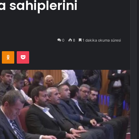
 sahiplerini
0
8
1 dakika okuma süresi
VKontakte
Odnoklassniki
Pocket