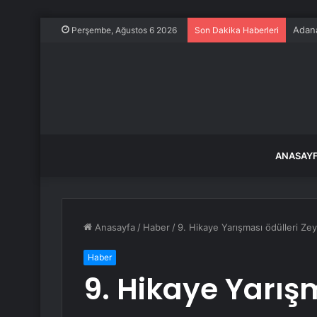
Adana
Perşembe, Ağustos 6 2026
Son Dakika Haberleri
ANASAY
Anasayfa
/
Haber
/
9. Hikaye Yarışması ödülleri Zey
Haber
9. Hikaye Yarış