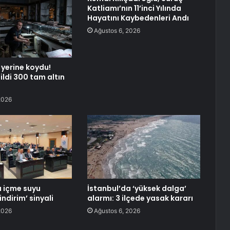
Katliamı’nın 11’inci Yılında
Hayatını Kaybedenleri Andı
Ağustos 6, 2026
 yerine koydu!
sildi 300 tam altın
2026
 içme suyu
İstanbul’da ‘yüksek dalga’
indirim’ sinyali
alarmı: 3 ilçede yasak kararı
2026
Ağustos 6, 2026