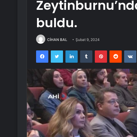
Zeytinburnu’nda
buldu.
CİHAN BAL
Şubat 9, 2024
Facebook
Twitter
LinkedIn
Tumblr
Pinterest
Reddit