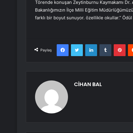
Törende konuşan Zeytinburnu Kaymakamı Dr. Ad
Bakanlığımızın İlçe Milli Eğitim Müdürlüğümüz
farklı bir boyut sunuyor. özellikle okullar.” Ödü
Facebook
Twitter
LinkedIn
Tumblr
Pint
Paylaş
CİHAN BAL