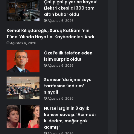
Çalıp çalıp yerine koydu!
Elektrik kesildi 300 tam
altın buhar oldu
Ağustos 6, 2026
Kemal Kılıçdaroğlu, Suruç Katliamı’nın
11’inci Yılında Hayatını Kaybedenleri Andı
Ağustos 6, 2026
Özel’e ilk telefon eden
isim sürpriz oldu!
Ağustos 6, 2026
Samsun’da içme suyu
tarifesine ‘indirim’
sinyali
Ağustos 6, 2026
Nursel Ergin’in 8 aylık
kanser savaşı: ‘Acımadı
ki dedim, meğer çok
acımış’
Ağustos 6, 2026