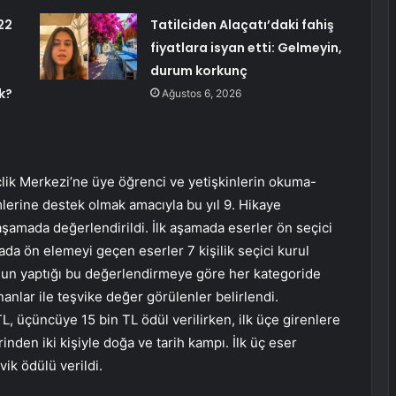
22
Tatilciden Alaçatı’daki fahiş
fiyatlara isyan etti: Gelmeyin,
durum korkunç
k?
Ağustos 6, 2026
çlik Merkezi’ne üye öğrenci ve yetişkinlerin okuma-
mlerine destek olmak amacıyla bu yıl 9. Hikaye
aşamada değerlendirildi. İlk aşamada eserler ön seçici
ada ön elemeyi geçen eserler 7 kişilik seçici kurul
ulun yaptığı bu değerlendirmeye göre her kategoride
ananlar ile teşvike değer görülenler belirlendi.
L, üçüncüye 15 bin TL ödül verilirken, ilk üçe girenlere
inden iki kişiyle doğa ve tarih kampı. İlk üç eser
ik ödülü verildi.