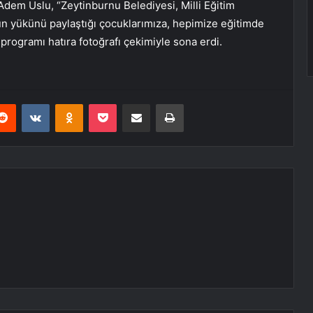
em Uslu, “Zeytinburnu Belediyesi, Milli Eğitim
ün yükünü paylaştığı çocuklarımıza, hepimize eğitimde
l programı hatıra fotoğrafı çekimiyle sona erdi.
erest
Reddit
VKontakte
Odnoklassniki
Pocket
E-Posta ile paylaş
Yazdır