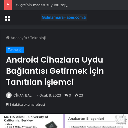
İsviçre’nin maden suyunu toplatma kararı sonrası Kızılay sessizliğini bozdu
Menü
Anasayfa
/
Teknoloji
Teknoloji
Android Cihazlara Uydu
Bağlantısı Getirmek İçin
Tanıtılan İşlemci
CİHAN BAL
Ocak 8, 2023
0
23
1 dakika okuma süresi