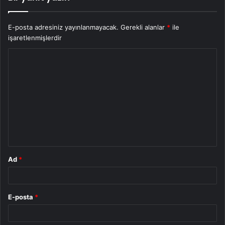
E-posta adresiniz yayınlanmayacak.
Gerekli alanlar
*
ile
işaretlenmişlerdir
Y
o
r
u
m
*
Ad
*
E-posta
*