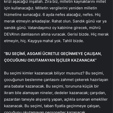
krizi aşacağız inşallah. Zira biz, milletin kaynaklarını millet
için kullanacağız. Milletin vergilerini yeniden milletin
hizmetine sunacağız. 6 ayda nefes alacağız, nefes. Hiç
merak etmeyin arkadaşlar. Rahat olun. Sandık günü var ya
sandık günü. Vatandaşımız oy kabinine girecek, mührü
DEVA’nın damlasının altına vuracak. Gerisi bizde. Hiç merak
etmeyin, hiç. Kaygıya mahal yok. Tahlil bizde.
“BU SEÇİMİ, ASGARİ ÜCRETLE GEÇİNMEYE ÇALIŞAN,
ÇOCUĞUNU OKUTAMAYAN İŞÇİLER KAZANACAK”
Bu seçimi kimler kazanacak biliyor musunuz? Bu seçimi,
çocuğunun beslenme çantasını zahmet çekerek hazırlayan
ana babalar kazanacak. Bu seçimi, torununa küçük bir
ikram bile alamayan nineler, dedeler kazanacak; çarşıdan,
pazardan taneyle alışveriş yapan, açlıkla sınanan emekliler
kazanacak. Bu seçimi, taban fiyatla geçinmeye çalışan,
çocuğunu okutamayan personeller kazanacak.