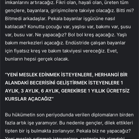
imkanlarını artıracağız. Fikri olan, hayali olan, üreten tüm
gençlere, bayanlara, girişimcilere takviye olacağız. Bitti mi?
Bitmedi arkadaşlar. Pekala bayanlar işgücüne nasıl
katılacak? Konutta çocuğu var, yaşlısı var, bakımı var, şusu
var, busu var. Ne yapacağız? Bol bol kreş açacağız. Yaşlı
bakım merkezleri açacağız. Endüstride çalışan bayanlar
için fiyatsız kreş ve bakım takviyesi vereceğiz. Evet,
bunların hepsi gerçek olacak.
“YENİ MESLEK EDİNMEK İSTEYENLERE, HERHANGİ BİR
ALANDAKİ BECERİSİNİ GELİŞTİRMEK İSTEYENLERE 1
AYLIK, 3 AYLIK, 6 AYLIK, GEREKİRSE 1 YILLIK ÜCRETSİZ
KURSLAR AÇACAĞIZ”
Bu hükümetin son periyodunda verilen diplomaların birden
fazla artık işe yaramıyor. Bu nedenle gençler, dilek ettikleri
tipten bir iş bulmakta zorlanıyor. Pekala biz ne yapacağız?
Yeni meslek edinmek isteyenlere, rastgele bir alandaki