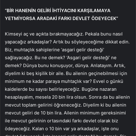
“BİR HANENİN GELİRİ İHTİYACINI KARŞILAMAYA
YETMİYORSA ARADAKİ FARKI DEVLET ÖDEYECEK”
Kimseyi aç ve açıkta bırakmayacağız. Pekala bunu nasıl
yapacağız arkadaşlar? Artık bu söyleyeceğime dikkat edin.
Biz, muhtaçlık sahiplerine ‘asgari gelir desteği’
sağlayacağız. Bu ne demek? ‘Asgari gelir desteği’ ne
demek? Dünya bunu konuşuyor, dünya. Anlatayım. Artık,
diyelim ki beş kişilik bir aile. Bu ailenin geçinebilmesi için
minimum ne kadar paraya muhtaçlık var? Evvel o günkü
kaidelerde bu sayısı belirleyeceğiz. Bugüne nazaran
hesaplayalım, mesela 20 bin lira olsun. Sonra da bu ailenin
mevcut toplam gelirini öğreneceğiz. Diyelim ki bu ailenin
mevcut geliri de 10 bin lira. Ailenin minimum gereksinimi
ile mevcut gelirinin ortasındaki farkı devlet olarak biz
ödeyeceğiz. Kalan o 10 bin var ya arkadaşlar, işte onu