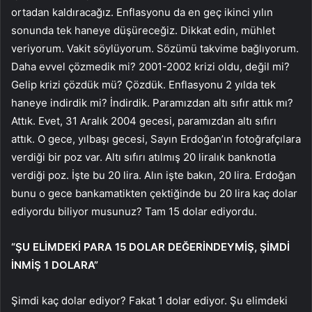
ortadan kaldıracağız. Enflasyonu da en geç ikinci yılın
sonunda tek haneye düşüreceğiz. Dikkat edin, mühlet
veriyorum. Vakit söylüyorum. Sözümü takvime bağlıyorum.
Daha evvel çözmedik mi? 2001-2002 krizi oldu, değil mi?
Gelip krizi çözdük mü? Çözdük. Enflasyonu 2 yılda tek
haneye indirdik mi? İndirdik. Paramızdan altı sıfır attık mı?
Attık. Evet, 31 Aralık 2004 gecesi, paramızdan altı sıfırı
attık. O gece, yılbaşı gecesi, Sayın Erdoğan’ın fotoğrafçılara
verdiği bir poz var. Altı sıfırı atılmış 20 liralık banknotla
verdiği poz. İşte bu 20 lira. Alın işte bakın, 20 lira. Erdoğan
bunu o gece bankamatikten çektiğinde bu 20 lira kaç dolar
ediyordu biliyor musunuz? Tam 15 dolar ediyordu.
“ŞU ELİMDEKİ PARA 15 DOLAR DEĞERİNDEYMİŞ, ŞİMDİ
İNMİŞ 1 DOLARA”
Şimdi kaç dolar ediyor? Fakat 1 dolar ediyor. Şu elimdeki