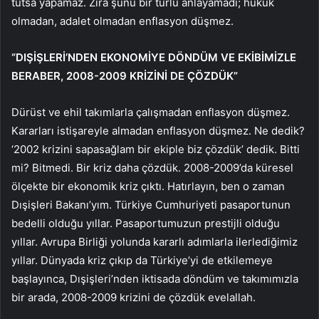
tutsa yapamaz. Zira şunu bir türlü anlayamadı; hukuk
olmadan, adalet olmadan enflasyon düşmez.
“DIŞİŞLERİ’NDEN EKONOMİYE DÖNDÜM VE EKİBİMİZLE
BERABER, 2008-2009 KRİZİNİ DE ÇÖZDÜK”
Dürüst ve ehil takımlarla çalışmadan enflasyon düşmez.
Kararları istişareyle almadan enflasyon düşmez. Ne dedik?
‘2002 krizini sapasağlam bir ekiple biz çözdük’ dedik. Bitti
mi? Bitmedi. Bir kriz daha çözdük. 2008-2009’da küresel
ölçekte bir ekonomik kriz çıktı. Hatırlayın, ben o zaman
Dışişleri Bakanı’yım. Türkiye Cumhuriyeti pasaportunun
bedelli olduğu yıllar. Pasaportumuzun prestijli olduğu
yıllar. Avrupa Birliği yolunda kararlı adımlarla ilerlediğimiz
yıllar. Dünyada kriz çıkıp da Türkiye’yi de etkilemeye
başlayınca, Dışişleri’nden iktisada döndüm ve takımımızla
bir arada, 2008-2009 krizini de çözdük evelallah.