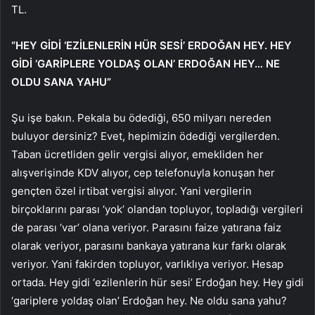
TL.
“HEY GİDİ ‘EZİLENLERİN HÜR SESİ’ ERDOĞAN HEY. HEY
GİDİ ‘GARİPLERE YOLDAŞ OLAN’ ERDOĞAN HEY… NE
OLDU SANA YAHU”
Şu işe bakın. Pekala bu ödediği, 650 milyarı nereden
buluyor dersiniz? Evet, hepimizin ödediği vergilerden.
Taban ücretliden gelir vergisi alıyor, emekliden her
alışverişinde KDV alıyor, cep telefonuyla konuşan her
gençten özel irtibat vergisi alıyor. Yani vergilerin
birçoklarını parası ‘yok’ olandan topluyor, topladığı vergileri
de parası ‘var’ olana veriyor. Parasını faize yatırana faiz
olarak veriyor, parasını bankaya yatırana kur farkı olarak
veriyor. Yani fakirden topluyor, varlıklıya veriyor. Hesap
ortada. Hey gidi ‘ezilenlerin hür sesi’ Erdoğan hey. Hey gidi
‘gariplere yoldaş olan’ Erdoğan hey. Ne oldu sana yahu?