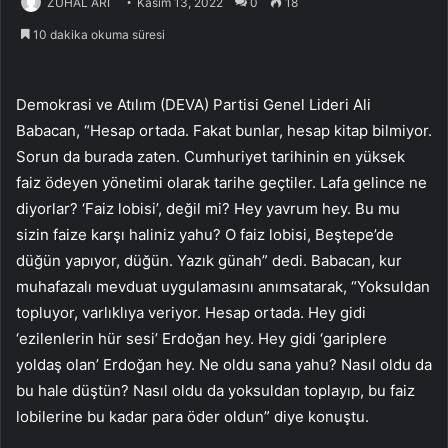
ZÜHAL ARI
Kasım 13, 2022
0
18
10 dakika okuma süresi
Demokrasi ve Atılım (DEVA) Partisi Genel Lideri Ali
Babacan, “Hesap ortada. Fakat bunlar, hesap kitap bilmiyor.
Sorun da burada zaten. Cumhuriyet tarihinin en yüksek
faiz ödeyen yönetimi olarak tarihe geçtiler. Lafa gelince ne
diyorlar? ‘Faiz lobisi’, değil mi? Hey yavrum hey. Bu mu
sizin faize karşı haliniz yahu? O faiz lobisi, Beştepe’de
düğün yapıyor, düğün. Yazık günah” dedi. Babacan, kur
muhafazalı mevduat uygulamasını anımsatarak, “Yoksuldan
topluyor, varlıklıya veriyor. Hesap ortada. Hey gidi
‘ezilenlerin hür sesi’ Erdoğan hey. Hey gidi ‘gariplere
yoldaş olan’ Erdoğan hey. Ne oldu sana yahu? Nasıl oldu da
bu hale düştün? Nasıl oldu da yoksuldan toplayıp, bu faiz
lobilerine bu kadar para öder oldun” diye konuştu.