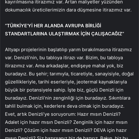
kayırılmasına itirazımız var. Artan maliyetler yüzünden
dokumacılık üreticilerimizin dara düşmesine itirazımız var.
“TÜRKİYE’Yİ HER ALANDA AVRUPA BİRLİĞİ
STANDARTLARINA ULAŞTIRMAK İÇİN ÇALIŞACAĞIZ”
Altyapı projelerinin başlatılıp yarım bırakılmasına itirazımız
var. Denizli’nin, bu tabloya itirazı var. Bizim, bu tabloya
itirazımız var. Ama arkadaşlar, endişeye mahal yok, biz
buradayız. Bu şehir; tarımıyla, ticaretiyle, sanayisiyle, doğal
güzellikleriyle, tarihi eserleriyle, jeotermal kaynaklarıyla
büyük bir potansiyele sahip. İşte biz, güçlü Denizli için
buradayız. Denizli’nin zenginliği için buradayız. Sıkıntılara
tahlil bulmak için, kederlere deva olmak için buradayız.
Evet, artık Denizli’ye soruyorum: Hazır mısın Denizli?
Adalet için hazır mısın Denizli? Zenginlik için hazır mısın
Denizli? Çözüm için hazır mısın Denizli? DEVA için hazır
mısın Denizli? Siz hazırsanız biz de hazırız. Bakın, biz bu