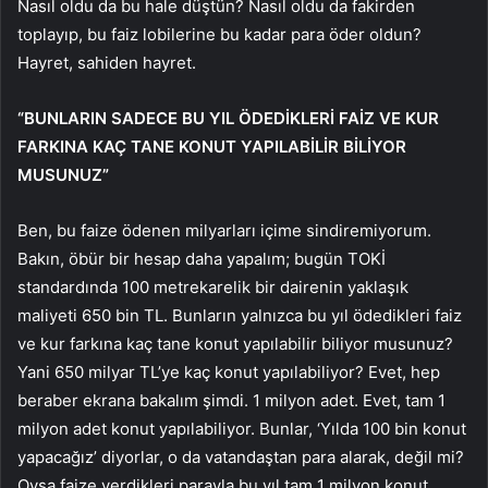
Nasıl oldu da bu hale düştün? Nasıl oldu da fakirden
toplayıp, bu faiz lobilerine bu kadar para öder oldun?
Hayret, sahiden hayret.
“BUNLARIN SADECE BU YIL ÖDEDİKLERİ FAİZ VE KUR
FARKINA KAÇ TANE KONUT YAPILABİLİR BİLİYOR
MUSUNUZ”
Ben, bu faize ödenen milyarları içime sindiremiyorum.
Bakın, öbür bir hesap daha yapalım; bugün TOKİ
standardında 100 metrekarelik bir dairenin yaklaşık
maliyeti 650 bin TL. Bunların yalnızca bu yıl ödedikleri faiz
ve kur farkına kaç tane konut yapılabilir biliyor musunuz?
Yani 650 milyar TL’ye kaç konut yapılabiliyor? Evet, hep
beraber ekrana bakalım şimdi. 1 milyon adet. Evet, tam 1
milyon adet konut yapılabiliyor. Bunlar, ‘Yılda 100 bin konut
yapacağız’ diyorlar, o da vatandaştan para alarak, değil mi?
Oysa faize verdikleri parayla bu yıl tam 1 milyon konut