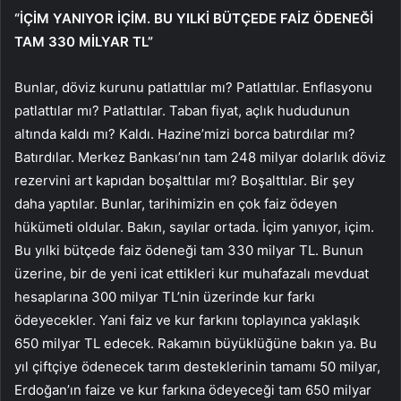
“İÇİM YANIYOR İÇİM. BU YILKİ BÜTÇEDE FAİZ ÖDENEĞİ
TAM 330 MİLYAR TL”
Bunlar, döviz kurunu patlattılar mı? Patlattılar. Enflasyonu
patlattılar mı? Patlattılar. Taban fiyat, açlık hududunun
altında kaldı mı? Kaldı. Hazine’mizi borca batırdılar mı?
Batırdılar. Merkez Bankası’nın tam 248 milyar dolarlık döviz
rezervini art kapıdan boşalttılar mı? Boşalttılar. Bir şey
daha yaptılar. Bunlar, tarihimizin en çok faiz ödeyen
hükümeti oldular. Bakın, sayılar ortada. İçim yanıyor, içim.
Bu yılki bütçede faiz ödeneği tam 330 milyar TL. Bunun
üzerine, bir de yeni icat ettikleri kur muhafazalı mevduat
hesaplarına 300 milyar TL’nin üzerinde kur farkı
ödeyecekler. Yani faiz ve kur farkını toplayınca yaklaşık
650 milyar TL edecek. Rakamın büyüklüğüne bakın ya. Bu
yıl çiftçiye ödenecek tarım desteklerinin tamamı 50 milyar,
Erdoğan’ın faize ve kur farkına ödeyeceği tam 650 milyar