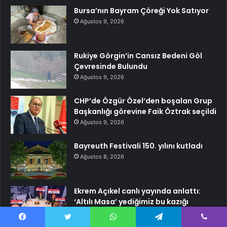
Bursa’nın Bayram Çöreği Yok Satıyor
Ağustos 9, 2026
Rukiye Görgin’in Cansız Bedeni Göl
Çevresinde Bulundu
Ağustos 9, 2026
CHP’de Özgür Özel’den boşalan Grup
Başkanlığı görevine Faik Öztrak seçildi
Ağustos 9, 2026
Bayreuth Festivali 150. yılını kutladı
Ağustos 8, 2026
Ekrem Açıkel canlı yayında anlattı:
‘Altılı Masa’ yediğimiz bu kazığı
unutmayacağız
Ağustos 8, 2026
Facebook
Twitter
WhatsApp
Telegram
Viber