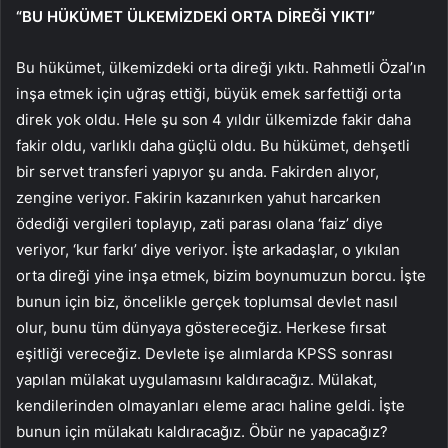
“BU HÜKÜMET ÜLKEMİZDEKİ ORTA DİREĞİ YIKTI”
Bu hükümet, ülkemizdeki orta direği yıktı. Rahmetli Özal’ın
inşa etmek için uğraş ettiği, büyük emek sarfettiği orta
direk yok oldu. Hele şu son 4 yıldır ülkemizde fakir daha
fakir oldu, varlıklı daha güçlü oldu. Bu hükümet, dehşetli
bir servet transferi yapıyor şu anda. Fakirden alıyor,
zengine veriyor. Fakirin kazanırken yahut harcarken
ödediği vergileri toplayıp, zati parası olana ‘faiz’ diye
veriyor, ‘kur farkı’ diye veriyor. İşte arkadaşlar, o yıkılan
orta direği yine inşa etmek, bizim boynumuzun borcu. İşte
bunun için biz, öncelikle gerçek toplumsal devlet nasıl
olur, bunu tüm dünyaya göstereceğiz. Herkese fırsat
eşitliği vereceğiz. Devlete işe alımlarda KPSS sonrası
yapılan mülakat uygulamasını kaldıracağız. Mülakat,
kendilerinden olmayanları eleme aracı haline geldi. İşte
bunun için mülakatı kaldıracağız. Öbür ne yapacağız?