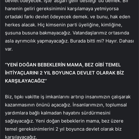
devlet ödeyecek. İşte ‘asgari gelir desteği’ bu demek. Bir
hanenin geliri gereksinimini karşılamaya yetmiyorsa
ortadaki farkı devlet ödeyecek demek. ve bunu, hak eden
herkes alacak. Hiç kimsenin parti üyeliğine, kimliğine,
şusuna busuna bakmayacağız. Vatandaşlarımız ortasında
asla ayrımcılık yapmayacağız. Burada bitti mi? Hayır. Dahası
var.
“YENİ DOĞAN BEBEKLERİN MAMA, BEZ GİBİ TEMEL
İHTİYAÇLARINI 2 YIL BOYUNCA DEVLET OLARAK BİZ
KARŞILAYACAĞIZ”
Biz, tıpkı vakitte iş imkanlarını artırıp insanımızın çalışarak
kazanmasının önünü açacağız. İnsanlarımızın, toplumsal
yardımlara bağlı kalmadan hayatını sürdürmesini
sağlayacağız. Yeni doğan bebeklerin mama, bez üzere
temel gereksinimlerini 2 yıl boyunca devlet olarak biz
karşılayacağız.