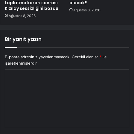
toplatma kararı sonrası
olacak?
Kızılay sessizliğini bozdu
Ağustos 8, 2026
Ağustos 8, 2026
Bir yanıt yazın
E-posta adresiniz yayınlanmayacak.
Gerekli alanlar
*
ile
işaretlenmişlerdir
Y
o
r
u
m
*