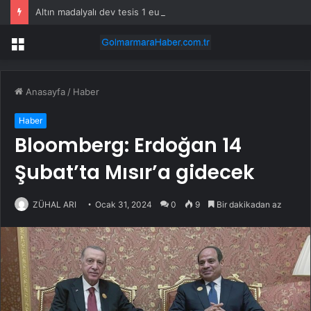
Altın madalyalı dev tesis 1 euroya satışta: Sahibi olmak için tek bir şart var
Menü
Anasayfa
/
Haber
Haber
Bloomberg: Erdoğan 14
Şubat’ta Mısır’a gidecek
ZÜHAL ARI
Ocak 31, 2024
0
9
Bir dakikadan az