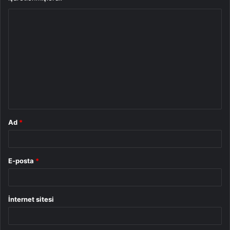
Y
o
r
u
m
*
Ad
*
E-posta
*
İnternet sitesi