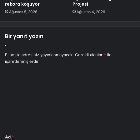
rekora koşuyor
Projesi
Ağustos 5, 2026
Ağustos 4, 2026
Bir yanıt yazın
E-posta adresiniz yayınlanmayacak.
Gerekli alanlar
*
ile
işaretlenmişlerdir
Y
o
r
u
m
*
Ad
*