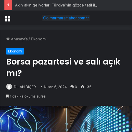
Akın akın geliyorlar! Türkiye’nin gözde tatil ilçesine 24 saatte 20 bin araç giriş yaptı
Menü
Anasayfa
/
Ekonomi
Ekonomi
Borsa pazartesi ve salı açık
mı?
DİLAN BİÇER
Nisan 6, 2024
0
135
1 dakika okuma süresi