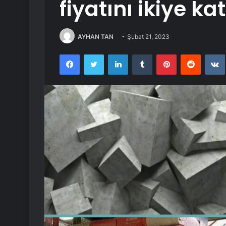
fiyatını ikiye ka
AYHAN TAN
Şubat 21, 2023
Facebook
Twitter
LinkedIn
Tumblr
Pinterest
Reddit