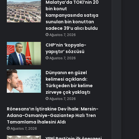
Malatya’da TOKİ’nin 20
bin konut
kampanyasında satışa
sunulan bin konuttan
sadece 39’u alıcı buldu
Ağustos 7, 2026
CHP’nin ‘kopyala-
yapıştır’ sözcüsü
Ağustos 7, 2026
Dünyanın en güzel
kelimesi açıklandı:
Türkçeden bir kelime
zirveye çok yaklaştı
Ağustos 7, 2026
Rönesans’ın İştirakine Dev İhale: Mersin-
Adana-Osmaniye-Gaziantep Hızlı Tren
Tamamlama İhalesini Aldı
Ağustos 7, 2026
YENİ Parti’nin ilk önergesi