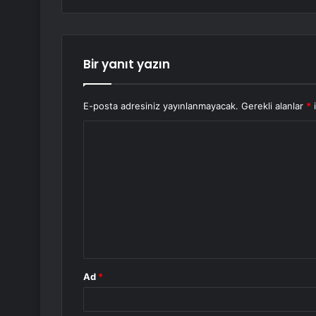
Bir yanıt yazın
E-posta adresiniz yayınlanmayacak.
Gerekli alanlar
*
i
Y
o
r
u
m
*
Ad
*