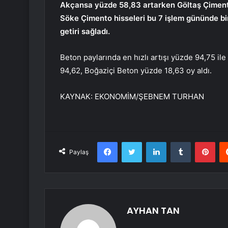
Akçansa yüzde 58,83 artarken Göltaş Çimento 
Söke Çimento hisseleri bu 7 işlem gününde bi
getiri sağladı.
Beton paylarında en hızlı artışı yüzde 94,75 i
94,62, Boğaziçi Beton yüzde 18,63 oy aldı.
KAYNAK:
EKONOMİM/ŞEBNEM TURHAN
Facebook
Twitter
LinkedIn
Tumblr
Pint
Paylaş
AYHAN TAN