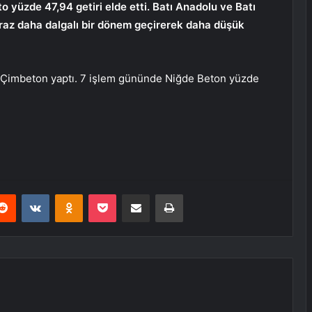
yüzde 47,94 getiri elde etti. Batı Anadolu ve Batı
raz daha dalgalı bir dönem geçirerek daha düşük
le Çimbeton yaptı. 7 işlem gününde Niğde Beton yüzde
erest
Reddit
VKontakte
Odnoklassniki
Pocket
E-Posta ile paylaş
Yazdır