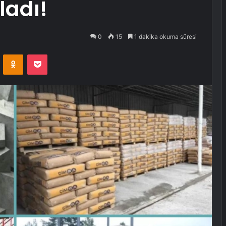
tladı!
0
15
1 dakika okuma süresi
VKontakte
Odnoklassniki
Pocket