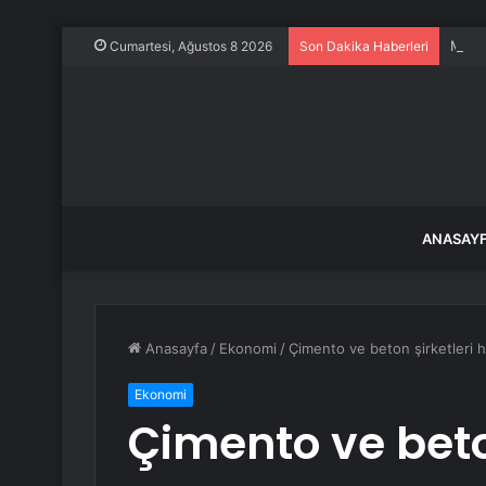
Meksi
Cumartesi, Ağustos 8 2026
Son Dakika Haberleri
ANASAY
Anasayfa
/
Ekonomi
/
Çimento ve beton şirketleri his
Ekonomi
Çimento ve beton