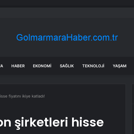
ka’da enflasyon Temmuz’da %3,12’ye geriledi, 2020’den bu yana en düş
FA
HABER
EKONOMI
SAĞLIK
TEKNOLOJI
YAŞAM
se fiyatını ikiye katladı!
 şirketleri hisse