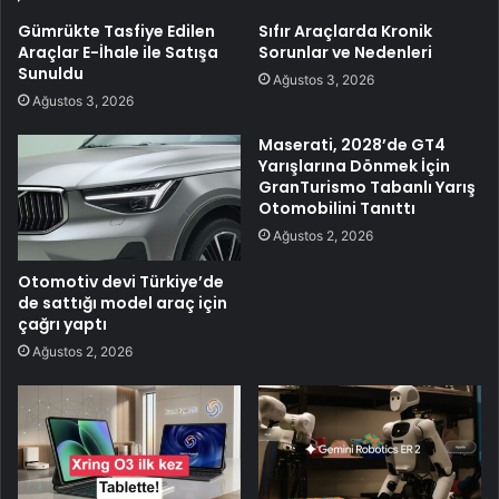
Gümrükte Tasfiye Edilen
Sıfır Araçlarda Kronik
Araçlar E-İhale ile Satışa
Sorunlar ve Nedenleri
Sunuldu
Ağustos 3, 2026
Ağustos 3, 2026
Maserati, 2028’de GT4
Yarışlarına Dönmek İçin
GranTurismo Tabanlı Yarış
Otomobilini Tanıttı
Ağustos 2, 2026
Otomotiv devi Türkiye’de
de sattığı model araç için
çağrı yaptı
Ağustos 2, 2026