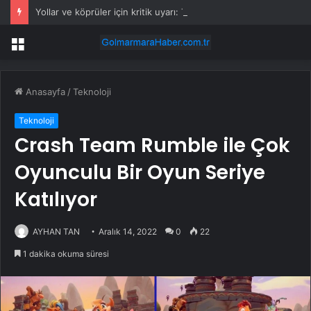
Yollar ve köprüler için kritik uyarı: Tehlike toprağın altında büyüyor
Menü
Anasayfa
/
Teknoloji
Teknoloji
Crash Team Rumble ile Çok
Oyunculu Bir Oyun Seriye
Katılıyor
AYHAN TAN
Aralık 14, 2022
0
22
1 dakika okuma süresi