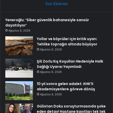
Son Eklenen
Yeneroğlu: ‘Siber güvenlik bahanesiyle sansür
dayatılıyor’
Ağustos 6, 2026
Yollar ve köprüler için kritik uyarı:
Tehlike toprağın altında büyüyor
Ağustos 6, 2026
Şili Zorlu Kış Koşulları Nedeniyle Halk
Sağlığı Uyarısı Yayımladı
Ağustos 6, 2026
10 yıl sonra gelen adalet: KHK’li
akademisyenlere göreve dönüş
Ağustos 6, 2026
Gülistan Doku soruşturmasında şoke
eden detay! Hastane kayıtları tek tek