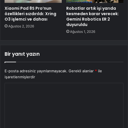
Xiaomi Pad 8S Pro’nun
Robotlar artık işi yarıda
özellikleri sızdırıldı: Xring
kesmeden karar verecek:
O3 işlemci ve dahası
Gemini Robotics ER 2
duyuruldu
Ağustos 2, 2026
Ağustos 1, 2026
Bir yanıt yazın
E-posta adresiniz yayınlanmayacak.
Gerekli alanlar
*
ile
işaretlenmişlerdir
Y
o
r
u
m