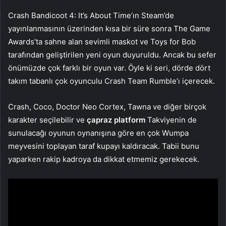
Crash Bandicoot 4: It’s About Time’ın Steam’de
yayınlanmasının üzerinden kısa bir süre sonra The Game
Awards’ta sahne alan sevimli maskot ve Toys for Bob
tarafından geliştirilen yeni oyun duyuruldu. Ancak bu sefer
önümüzde çok farklı bir oyun var. Öyle ki seri, dörde dört
takım tabanlı çok oyunculu Crash Team Rumble’ı içerecek.
Crash, Coco, Doctor Neo Cortex, Tawna ve diğer birçok
karakter seçilebilir ve
çapraz platform
Takviyenin de
sunulacağı oyunun oynanışına göre en çok Wumpa
meyvesini toplayan taraf kupayı kaldıracak. Tabii bunu
yaparken rakip kadroya da dikkat etmemiz gerekecek.