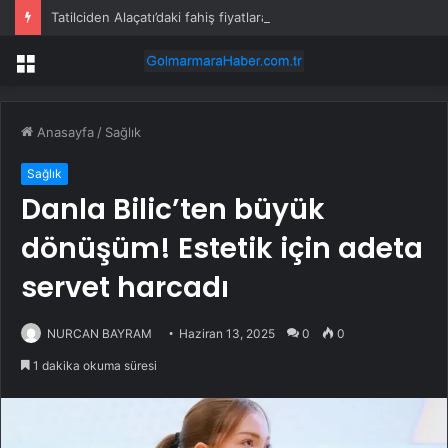
Tatilciden Alaçatı’daki fahiş fiyatlara isyan etti: Gelmeyin, durum korkunç
Menü
Anasayfa
/
Sağlık
Sağlık
Danla Bilic’ten büyük
dönüşüm! Estetik için adeta
servet harcadı
NURCAN BAYRAM
Haziran 13, 2025
0
0
1 dakika okuma süresi