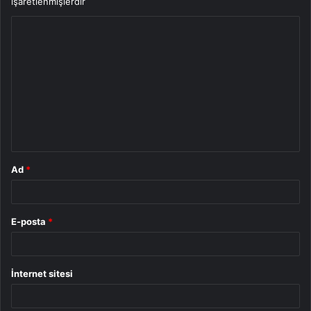
işaretlenmişlerdir
Y
o
r
u
m
*
Ad
*
E-posta
*
İnternet sitesi