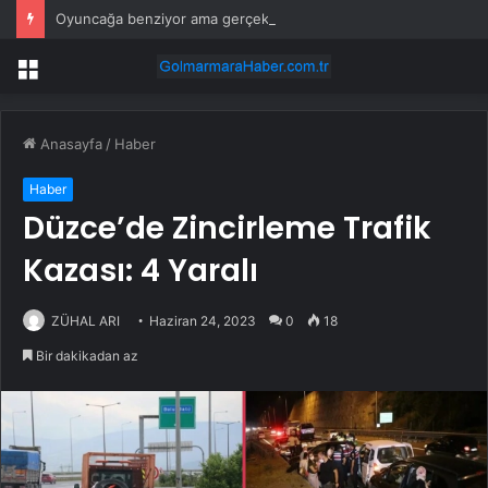
Oyuncağa benziyor ama gerçek: Dünyanın en küçük atı seçildi
Menü
Anasayfa
/
Haber
Haber
Düzce’de Zincirleme Trafik
Kazası: 4 Yaralı
ZÜHAL ARI
Haziran 24, 2023
0
18
Bir dakikadan az