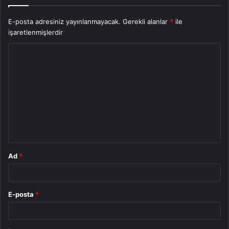
E-posta adresiniz yayınlanmayacak.
Gerekli alanlar
*
ile
işaretlenmişlerdir
Y
o
r
u
m
*
Ad
*
E-posta
*