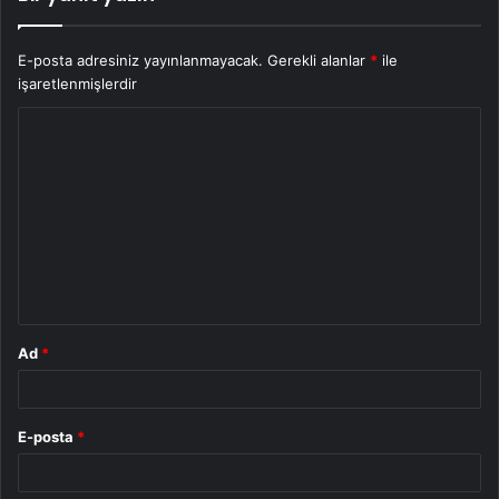
E-posta adresiniz yayınlanmayacak.
Gerekli alanlar
*
ile
işaretlenmişlerdir
Y
o
r
u
m
*
Ad
*
E-posta
*