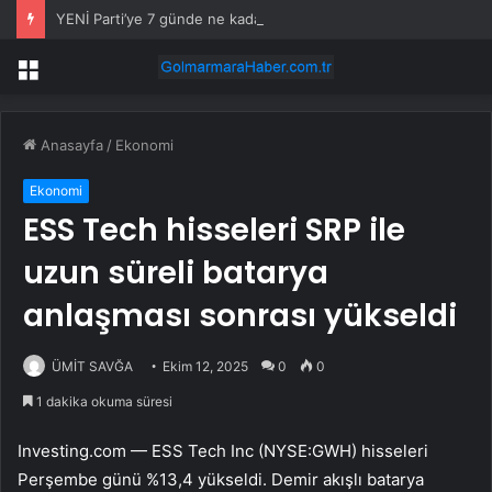
YENİ Parti’ye 7 günde ne kadar bağış yapıldı? Genel Başkan Yardımcısı açıkladı
Menü
Anasayfa
/
Ekonomi
Ekonomi
ESS Tech hisseleri SRP ile
uzun süreli batarya
anlaşması sonrası yükseldi
ÜMİT SAVĞA
Ekim 12, 2025
0
0
1 dakika okuma süresi
Investing.com —
ESS Tech Inc (NYSE:GWH)
hisseleri
Perşembe günü %13,4 yükseldi. Demir akışlı batarya