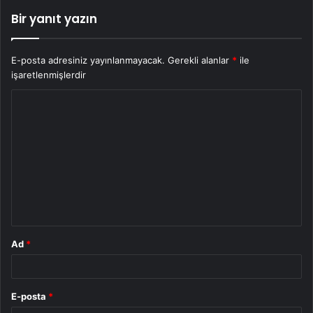
Bir yanıt yazın
E-posta adresiniz yayınlanmayacak.
Gerekli alanlar
*
ile
işaretlenmişlerdir
Y
o
r
u
m
*
Ad
*
E-posta
*