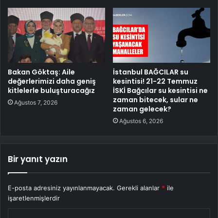
Bakan Göktaş: Aile
İstanbul BAĞCILAR su
değerlerimizi daha geniş
kesintisi! 21-22 Temmuz
kitlelerle buluşturacağız
İSKİ Bağcılar su kesintisi ne
zaman bitecek, sular ne
Ağustos 7, 2026
zaman gelecek?
Ağustos 6, 2026
Bir yanıt yazın
E-posta adresiniz yayınlanmayacak.
Gerekli alanlar
*
ile
işaretlenmişlerdir
Y