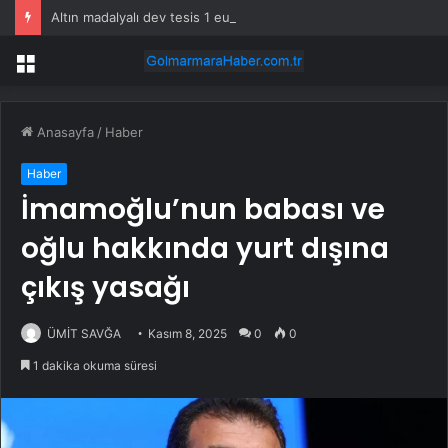
Altın madalyalı dev tesis 1 euroya satışta: Sahibi olmak için tek bir şart var
Menü
Anasayfa
/
Haber
Haber
İmamoğlu’nun babası ve
oğlu hakkında yurt dışına
çıkış yasağı
ÜMİT SAVĞA
Kasım 8, 2025
0
0
1 dakika okuma süresi