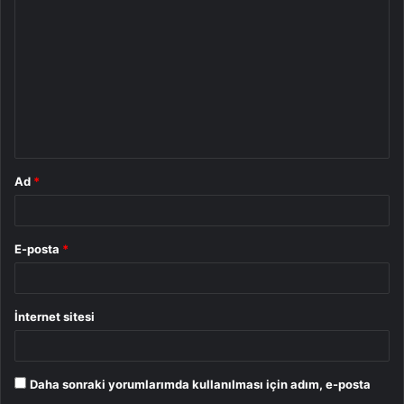
o
r
u
m
*
Ad
*
E-posta
*
İnternet sitesi
Daha sonraki yorumlarımda kullanılması için adım, e-posta