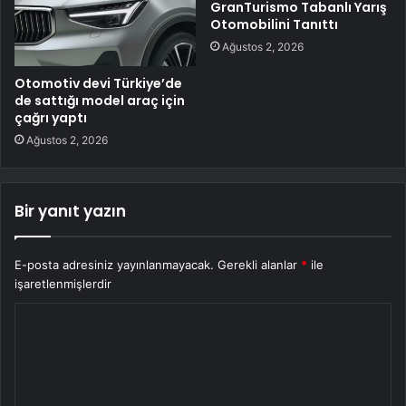
GranTurismo Tabanlı Yarış
Otomobilini Tanıttı
Ağustos 2, 2026
Otomotiv devi Türkiye’de
de sattığı model araç için
çağrı yaptı
Ağustos 2, 2026
Bir yanıt yazın
E-posta adresiniz yayınlanmayacak.
Gerekli alanlar
*
ile
işaretlenmişlerdir
Y
o
r
u