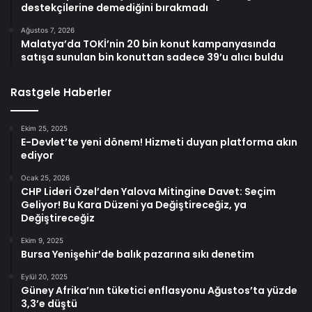
destekçilerine demediğini bırakmadı
Ağustos 7, 2026
Malatya’da TOKİ’nin 20 bin konut kampanyasında
satışa sunulan bin konuttan sadece 39’u alıcı buldu
Rastgele Haberler
Ekim 25, 2025
E-Devlet’te yeni dönem! Hizmeti duyan platforma akın
ediyor
Ocak 25, 2026
CHP Lideri Özel’den Yalova Mitingine Davet: Seçim
Geliyor! Bu Kara Düzeni ya Değiştireceğiz, ya
Değiştireceğiz
Ekim 9, 2025
Bursa Yenişehir’de balık pazarına sıkı denetim
Eylül 20, 2025
Güney Afrika’nın tüketici enflasyonu Ağustos’ta yüzde
3,3’e düştü