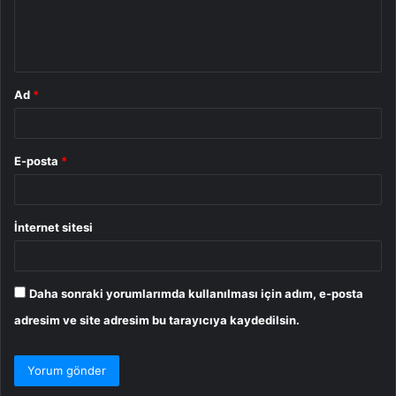
m
*
Ad
*
E-posta
*
İnternet sitesi
Daha sonraki yorumlarımda kullanılması için adım, e-posta
adresim ve site adresim bu tarayıcıya kaydedilsin.