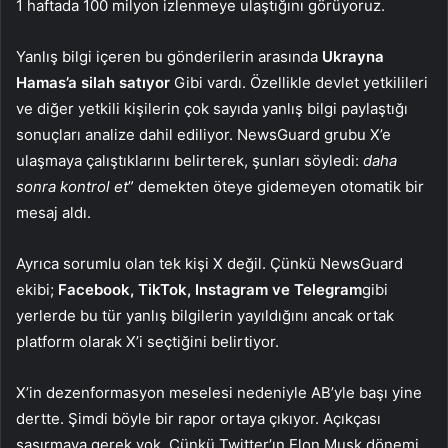
1 haftada 100 milyon izlenmeye ulaştığını görüyoruz.
Yanlış bilgi içeren bu gönderilerin arasında
Ukrayna
Hamas’a silah satıyor
Gibi vardı. Özellikle devlet yetkilileri
ve diğer yetkili kişilerin çok sayıda yanlış bilgi paylaştığı
sonuçları analize dahil ediliyor. NewsGuard grubu X’e
ulaşmaya çalıştıklarını belirterek, şunları söyledi:
daha
sonra kontrol et
” demekten öteye gidemeyen otomatik bir
mesaj aldı.
Ayrıca sorumlu olan tek kişi X değil. Çünkü NewsGuard
ekibi;
Facebook, TikTok, Instagram ve Telegram
gibi
yerlerde bu tür yanlış bilgilerin yayıldığını ancak ortak
platform olarak X’i seçtiğini belirtiyor.
X’in dezenformasyon meselesi nedeniyle AB’yle başı yine
dertte. Şimdi böyle bir rapor ortaya çıkıyor. Açıkçası
şaşırmaya gerek yok. Çünkü Twitter’ın Elon Musk dönemi