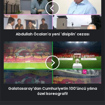
Abdullah Öcalan'a yeni 'disiplin' cezası
Galatasaray'dan Cumhuriyetin 100'üncü yılına
özel koreografi!