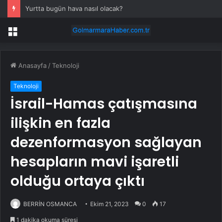
Yurtta bugün hava nasıl olacak?
Menü
Anasayfa
/
Teknoloji
Teknoloji
İsrail-Hamas çatışmasına
ilişkin en fazla
dezenformasyon sağlayan
hesapların mavi işaretli
olduğu ortaya çıktı
BERRİN OSMANCA
Ekim 21, 2023
0
17
1 dakika okuma süresi