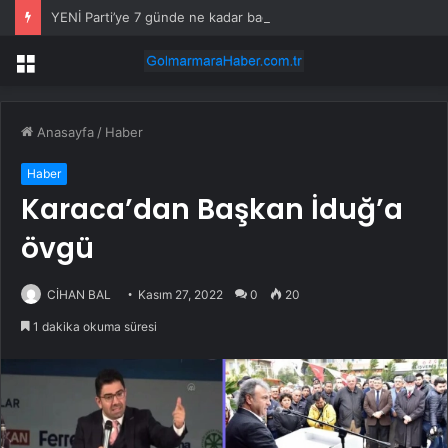
YENİ Parti’ye 7 günde ne kadar bağış yapıldı? Genel Başkan Yardımcısı açıkladı
Menü
Anasayfa
/
Haber
Haber
Karaca’dan Başkan İduğ’a
övgü
CİHAN BAL
Kasım 27, 2022
0
20
1 dakika okuma süresi