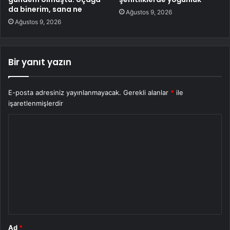
da binerim, sana ne
Ağustos 9, 2026
Ağustos 9, 2026
Bir yanıt yazın
E-posta adresiniz yayınlanmayacak.
Gerekli alanlar
*
ile
işaretlenmişlerdir
Y
o
r
u
m
*
Ad
*