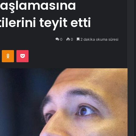
 başlamasına
erini teyit etti
0
0
2 dakika okuma süresi
VKontakte
Odnoklassniki
Pocket