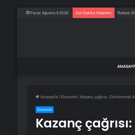
Rukiye G
Pazar, Ağustos 9 2026
Son Dakika Haberleri
ANASAY
Anasayfa
/
Ekonomi
/
Kazanç çağrısı: Continental AG
Ekonomi
Kazanç çağrısı: 