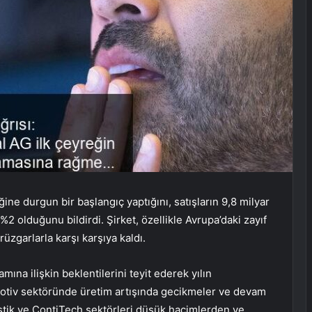
ine durgun bir başlangıç yaptığını, satışların 9,8 milyar
%2 olduğunu bildirdi. Şirket, özellikle Avrupa’daki zayıf
üzgarlarla karşı karşıya kaldı.
ına ilişkin beklentilerini teyit ederek yılın
tiv sektöründe üretim artışında gecikmeler ve devam
stik ve ContiTech sektörleri düşük hacimlerden ve