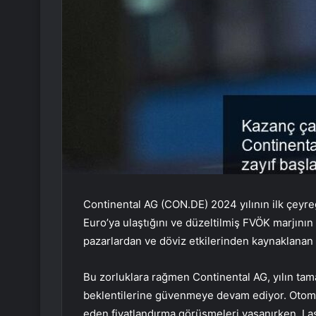
Continental AG (CON.DE) 2024 yılının ilk çeyreğ
Euro’ya ulaştığını ve düzeltilmiş FVÖK marjının 
pazarlardan ve döviz etkilerinden kaynaklanan r
Bu zorluklara rağmen Continental AG, yılın tamam
beklentilerine güvenmeye devam ediyor. Otomo
eden fiyatlandırma görüşmeleri yaşanırken, La