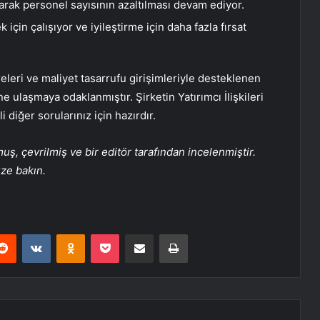
arak personel sayısının azaltılması devam ediyor.
için çalışıyor ve iyileştirme için daha fazla fırsat
eleri ve maliyet tasarrufu girişimleriyle desteklenen
e ulaşmaya odaklanmıştır. Şirketin Yatırımcı İlişkileri
i diğer sorularınız için hazırdır.
, çevrilmiş ve bir editör tarafından incelenmiştir.
üze bakın.
erest
Reddit
VKontakte
Odnoklassniki
Pocket
E-Posta ile paylaş
Yazdır