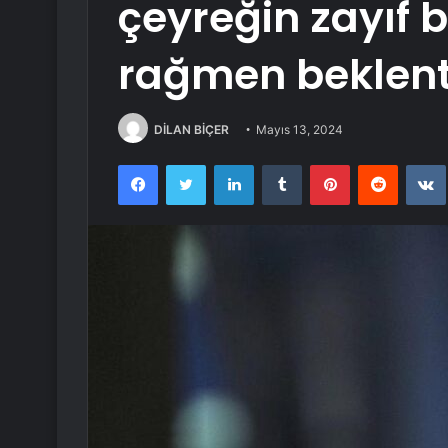
çeyreğin zayıf
rağmen beklentil
DİLAN BİÇER
Mayıs 13, 2024
Facebook
Twitter
LinkedIn
Tumblr
Pinterest
Reddit