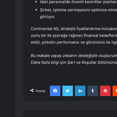
İdari personelde önemli kesintiler planlan
Şirket, işletme sermayesini optimize etmek 
görüyor.
Continental AG, stratejik fiyatlandırma müzaker
zorlu bir ilk çeyreğe rağmen finansal hedeflerin
ekibi, şirketin performansı ve görünümü ile ilgil
Bu makale yapay zekanın desteğiyle oluşturulmuş
Daha fazla bilgi için Şart ve Koşullar bölümüm
Facebook
Twitter
LinkedIn
Tumblr
Pint
Paylaş