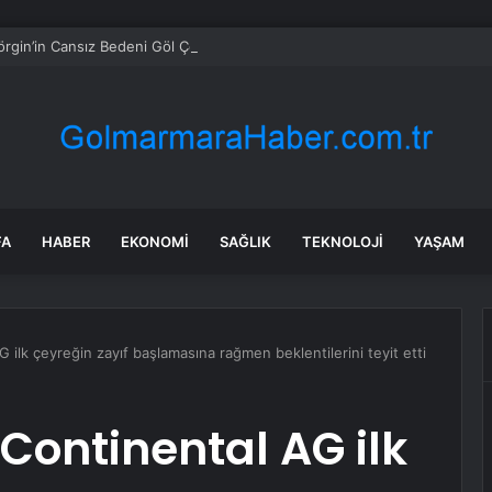
örgin’in Cansız Bedeni Göl Çevresinde Bulundu
FA
HABER
EKONOMI
SAĞLIK
TEKNOLOJI
YAŞAM
 ilk çeyreğin zayıf başlamasına rağmen beklentilerini teyit etti
Continental AG ilk