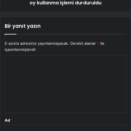
oy kullanma işlemi durduruldu
Bir yanıt yazın
E-posta adresiniz yayınlanmayacak.
Gerekli alanlar
*
ile
işaretlenmişlerdir
Y
o
r
u
m
*
Ad
*