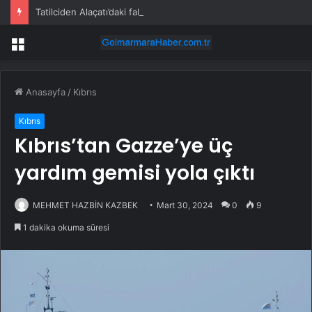
Tatilciden Alaçatı’daki fahiş fiyatlara isyan etti: Gelmeyin, durum korkunç
Menü
Anasayfa
/
Kıbrıs
Kıbrıs
Kıbrıs’tan Gazze’ye üç
yardım gemisi yola çıktı
MEHMET HAZBİN KAZBEK
Mart 30, 2024
0
9
1 dakika okuma süresi