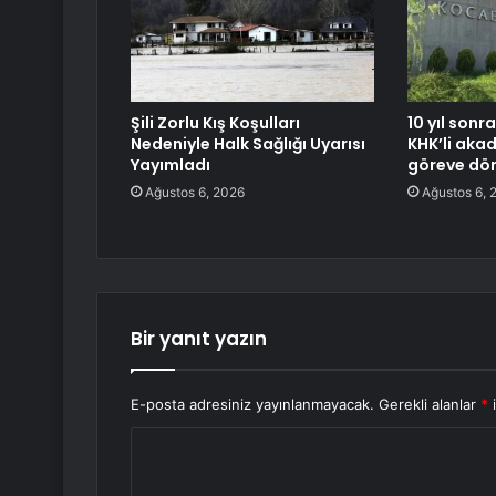
Şili Zorlu Kış Koşulları
10 yıl sonr
Nedeniyle Halk Sağlığı Uyarısı
KHK’li aka
Yayımladı
göreve dö
Ağustos 6, 2026
Ağustos 6, 
Bir yanıt yazın
E-posta adresiniz yayınlanmayacak.
Gerekli alanlar
*
i
Y
o