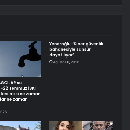
Yeneroğlu: ‘Siber güvenlik
bahanesiyle sansür
dayatılıyor’
Ağustos 6, 2026
AĞCILAR su
21-22 Temmuz İSKİ
u kesintisi ne zaman
ular ne zaman
2026