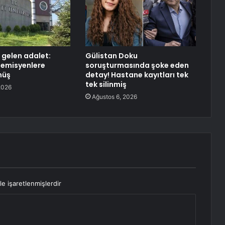
a gelen adalet:
Gülistan Doku
demisyenlere
soruşturmasında şoke eden
nüş
detay! Hastane kayıtları tek
tek silinmiş
2026
Ağustos 6, 2026
le işaretlenmişlerdir