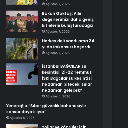
Ağustos 7, 2026
Bakan Göktaş: Aile
değerlerimizi daha geniş
kitlelerle buluşturacağız
Ağustos 7, 2026
Herkes deli sandı ama 34
yılda imkansızı başardı
Ağustos 7, 2026
İstanbul BAĞCILAR su
kesintisi! 21-22 Temmuz
İSKİ Bağcılar su kesintisi
ne zaman bitecek, sular
ne zaman gelecek?
Ağustos 6, 2026
Yeneroğlu: ‘Siber güvenlik bahanesiyle
sansür dayatılıyor’
Ağustos 6, 2026
Yollar ve köprüler için