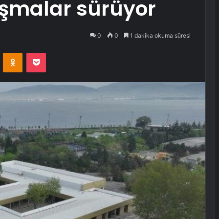
ışmalar sürüyor
0
0
1 dakika okuma süresi
VKontakte
Odnoklassniki
Pocket