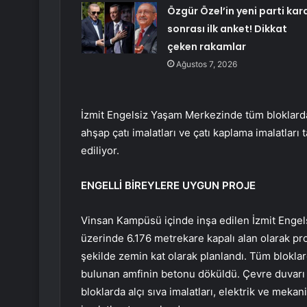
Özgür Özel’in yeni parti kara
sonrası ilk anket! Dikkat
çeken rakamlar
Ağustos 7, 2026
İzmit Engelsiz Yaşam Merkezinde tüm bloklard
ahşap çatı imalatları ve çatı kaplama imalatları
ediliyor.
ENGELLİ BİREYLERE UYGUN PROJE
Vinsan Kampüsü içinde inşa edilen İzmit Enge
üzerinde 6.176 metrekare kapalı alan olarak pro
şekilde zemin kat olarak planlandı. Tüm blokla
bulunan amfinin betonu döküldü. Çevre duvarı i
bloklarda alçı sıva imalatları, elektrik ve mekani