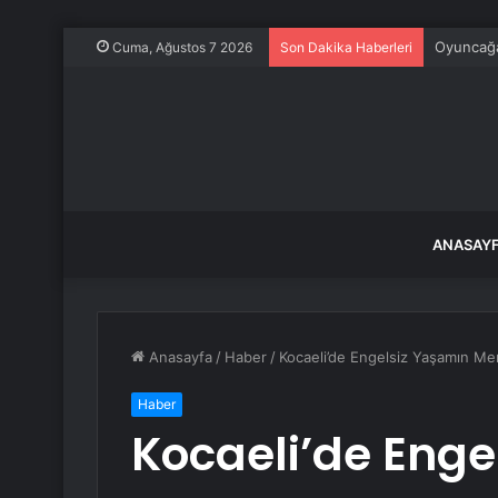
Oyuncağa
Cuma, Ağustos 7 2026
Son Dakika Haberleri
ANASAY
Anasayfa
/
Haber
/
Kocaeli’de Engelsiz Yaşamın Me
Haber
Kocaeli’de Enge