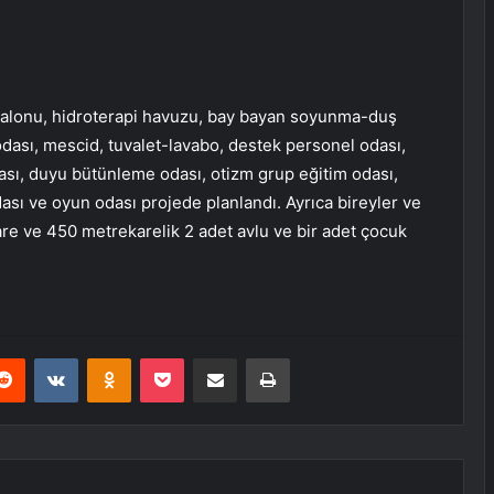
 salonu, hidroterapi havuzu, bay bayan soyunma-duş
dası, mescid, tuvalet-lavabo, destek personel odası,
dası, duyu bütünleme odası, otizm grup eğitim odası,
ası ve oyun odası projede planlandı. Ayrıca bireyler ve
are ve 450 metrekarelik 2 adet avlu ve bir adet çocuk
erest
Reddit
VKontakte
Odnoklassniki
Pocket
E-Posta ile paylaş
Yazdır