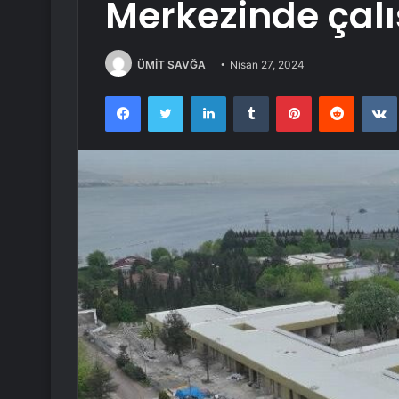
Merkezinde çal
ÜMİT SAVĞA
Nisan 27, 2024
Facebook
Twitter
LinkedIn
Tumblr
Pinterest
Reddit