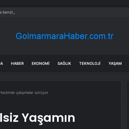
 benziyor ama gerçek: Dünyanın en küçük atı seçildi
FA
HABER
EKONOMI
SAĞLIK
TEKNOLOJI
YAŞAM
rkezinde çalışmalar sürüyor
lsiz Yaşamın