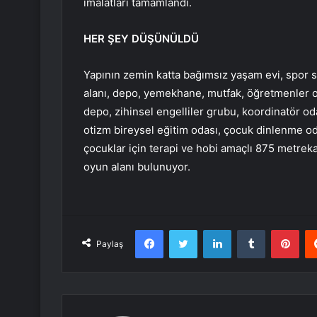
imalatları tamamlandı.
HER ŞEY DÜŞÜNÜLDÜ
Yapının zemin katta bağımsız yaşam evi, spor
alanı, depo, yemekhane, mutfak, öğretmenler o
depo, zihinsel engelliler grubu, koordinatör o
otizm bireysel eğitim odası, çocuk dinlenme od
çocuklar için terapi ve hobi amaçlı 875 metrek
oyun alanı bulunuyor.
Facebook
Twitter
LinkedIn
Tumblr
Pint
Paylaş