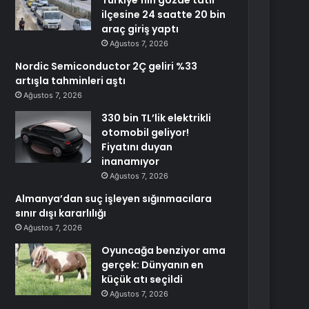
Türkiye’nin gözde tatil
ilçesine 24 saatte 20 bin
araç giriş yaptı
Ağustos 7, 2026
Nordic Semiconductor 2Ç geliri %33
artışla tahminleri aştı
Ağustos 7, 2026
330 bin TL’lik elektrikli
otomobil geliyor!
Fiyatını duyan
inanamıyor
Ağustos 7, 2026
Almanya’dan suç işleyen sığınmacılara
sınır dışı kararlılığı
Ağustos 7, 2026
Oyuncağa benziyor ama
gerçek: Dünyanın en
küçük atı seçildi
Ağustos 7, 2026