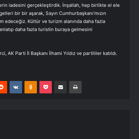
rin iadesini gerçekleştirdik. İnşallah, hep birlikte el ele
elleri bir bir aşarak, Sayın Cumhurbaşkanı’mızın
am edeceğiz. Kültür ve turizm alanında daha fazla
 anlatıp daha fazla turistin buraya gelmesini
, AK Parti İl Başkanı İlhami Yıldız ve partililer katıldı.
erest
Reddit
VKontakte
Odnoklassniki
Pocket
E-Posta ile paylaş
Yazdır