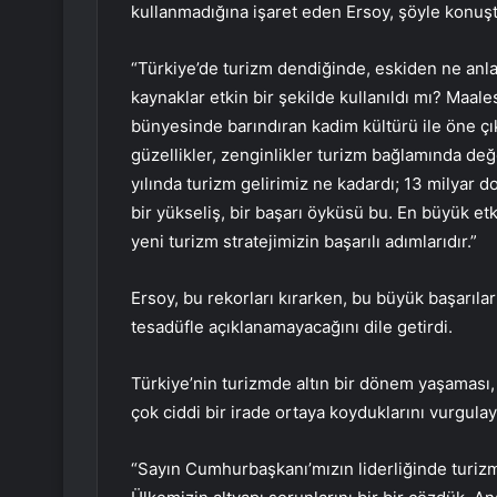
kullanmadığına işaret eden Ersoy, şöyle konuşt
“Türkiye’de turizm dendiğinde, eskiden ne anl
kaynaklar etkin bir şekilde kullanıldı mı? Maale
bünyesinde barındıran kadim kültürü ile öne çı
güzellikler, zenginlikler turizm bağlamında değ
yılında turizm gelirimiz ne kadardı; 13 milyar d
bir yükseliş, bir başarı öyküsü bu. En büyük e
yeni turizm stratejimizin başarılı adımlarıdır.”
Ersoy, bu rekorları kırarken, bu büyük başarıları
tesadüfle açıklanamayacağını dile getirdi.
Türkiye’nin turizmde altın bir dönem yaşaması, 
çok ciddi bir irade ortaya koyduklarını vurgula
“Sayın Cumhurbaşkanı’mızın liderliğinde turiz