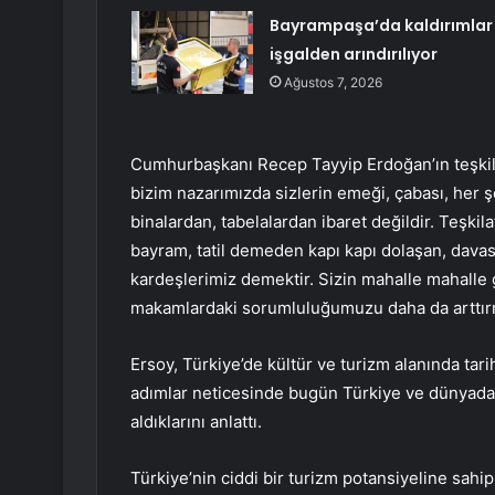
Bayrampaşa’da kaldırımlar
işgalden arındırılıyor
Ağustos 7, 2026
Cumhurbaşkanı Recep Tayyip Erdoğan’ın teşkila
bizim nazarımızda sizlerin emeği, çabası, her ş
binalardan, tabelalardan ibaret değildir. Teşkil
bayram, tatil demeden kapı kapı dolaşan, davas
kardeşlerimiz demektir. Sizin mahalle mahall
makamlardaki sorumluluğumuzu daha da arttırm
Ersoy, Türkiye’de kültür ve turizm alanında tarih
adımlar neticesinde bugün Türkiye ve dünyada t
aldıklarını anlattı.
Türkiye’nin ciddi bir turizm potansiyeline sah