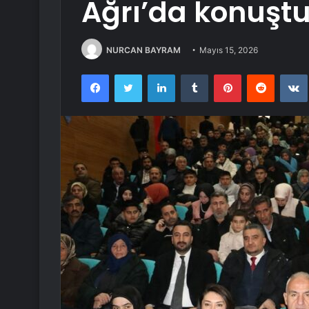
Ağrı’da konuşt
NURCAN BAYRAM
Mayıs 15, 2026
Facebook
Twitter
LinkedIn
Tumblr
Pinterest
Reddit