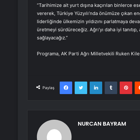
“Tarihimize ait yurt dışına kaçırılan binlerce ese
vererek, Türkiye Yüzyılı’nda önümüze çıkan eng
liderliğinde ülkemizin yıldızını parlatmaya dev
üretmeyi sürdüreceğiz. Ağrı’yı daha iyi tanıtıp,
sağlayacağız.”
Programa, AK Parti Ağrı Milletvekili Ruken Kilerci
Facebook
Twitter
LinkedIn
Tumblr
Pint
Paylaş
NURCAN BAYRAM