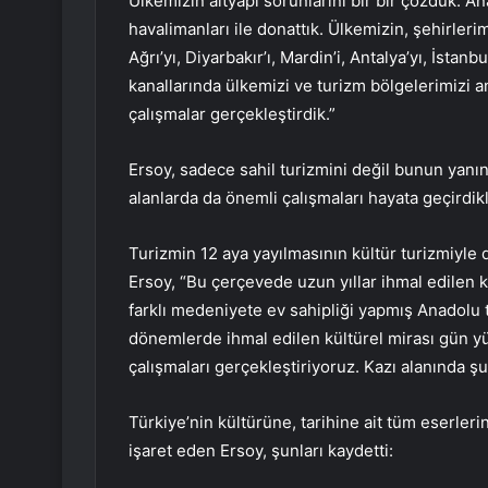
Ülkemizin altyapı sorunlarını bir bir çözdük. An
havalimanları ile donattık. Ülkemizin, şehirleri
Ağrı’yı, Diyarbakır’ı, Mardin’i, Antalya’yı, İstan
kanallarında ülkemizi ve turizm bölgelerimizi a
çalışmalar gerçekleştirdik.”
Ersoy, sadece sahil turizmini değil bunun yanınd
alanlarda da önemli çalışmaları hayata geçirdikle
Turizmin 12 aya yayılmasının kültür turizmiyle
Ersoy, “Bu çerçevede uzun yıllar ihmal edilen k
farklı medeniyete ev sahipliği yapmış Anadolu t
dönemlerde ihmal edilen kültürel mirası gün yü
çalışmaları gerçekleştiriyoruz. Kazı alanında ş
Türkiye’nin kültürüne, tarihine ait tüm eserleri
işaret eden Ersoy, şunları kaydetti: