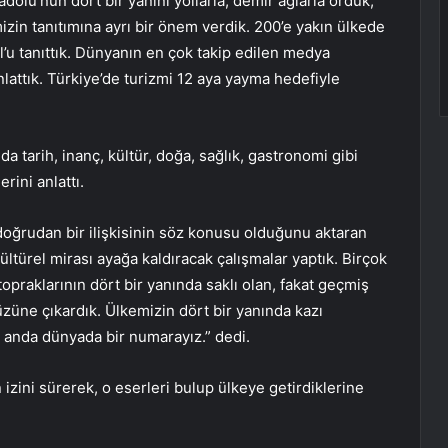
adolu’nun dört bir yanını yollarla, demir ağlarla ördük,
mizin tanıtımına ayrı bir önem verdik. 200’e yakın ülkede
bul’u tanıttık. Dünyanın en çok takip edilen medya
nlattık. Türkiye’de turizmi 12 aya yayma hedefiyle
a tarih, inanç, kültür, doğa, sağlık, gastronomi gibi
rini anlattı.
 doğrudan bir ilişkisinin söz konusu olduğunu aktaran
ültürel mirası ayağa kaldıracak çalışmalar yaptık. Birçok
opraklarının dört bir yanında saklı olan, fakat geçmiş
züne çıkardık. Ülkemizin dört bir yanında kazı
u anda dünyada bir numarayız.” dedi.
n izini sürerek, o eserleri bulup ülkeye getirdiklerine