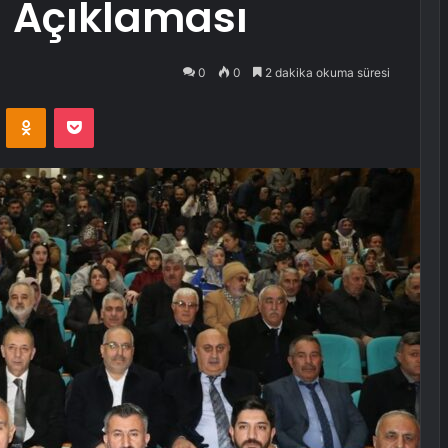
u Açıklaması
0
0
2 dakika okuma süresi
VKontakte
Odnoklassniki
Pocket