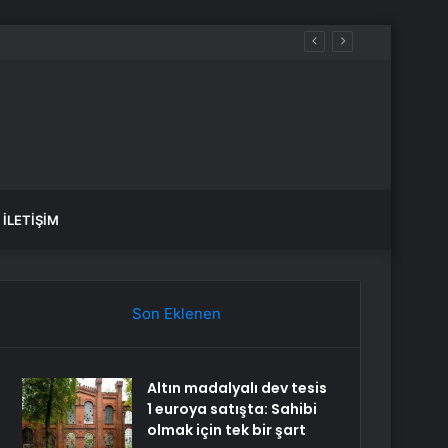
İLETIŞIM
Son Eklenen
Altın madalyalı dev tesis
1 euroya satışta: Sahibi
olmak için tek bir şart