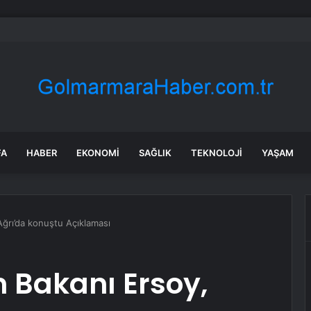
’in sözlü kültürüne yeni bir kayıt daha
FA
HABER
EKONOMI
SAĞLIK
TEKNOLOJI
YAŞAM
Ağrı’da konuştu Açıklaması
m Bakanı Ersoy,