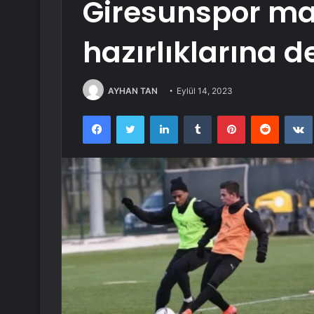
Giresunspor ma
hazırlıklarına d
AYHAN TAN
Eylül 14, 2023
Facebook
Twitter
LinkedIn
Tumblr
Pinterest
Reddit