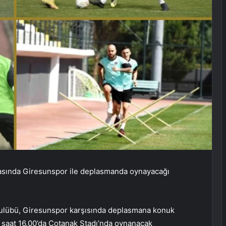
ftasında Giresunspor ile deplasmanda oynayacağı
l Kulübü, Giresunspor karşısında deplasmana konuk
ü saat 16.00’da Çotanak Stadı’nda oynanacak