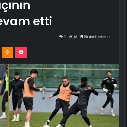
çının
evam etti
0
18
Bir dakikadan az
VKontakte
Odnoklassniki
Pocket