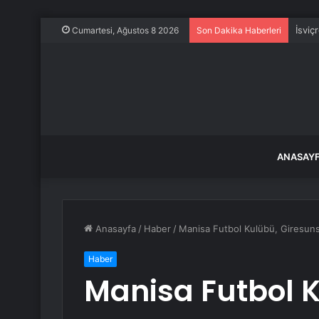
İsviç
Cumartesi, Ağustos 8 2026
Son Dakika Haberleri
ANASAY
Anasayfa
/
Haber
/
Manisa Futbol Kulübü, Giresunsp
Haber
Manisa Futbol 