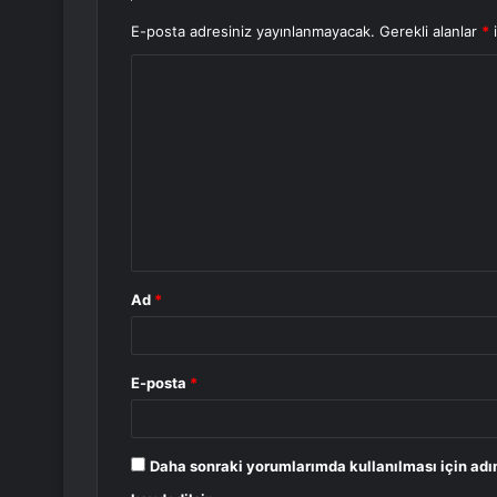
E-posta adresiniz yayınlanmayacak.
Gerekli alanlar
*
i
Y
o
r
u
m
*
Ad
*
E-posta
*
Daha sonraki yorumlarımda kullanılması için adı