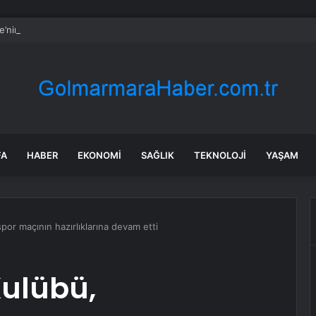
re’nin maden suyunu toplatma kararı sonrası Kızılay sessizliğini bozdu
FA
HABER
EKONOMI
SAĞLIK
TEKNOLOJI
YAŞAM
or maçının hazırlıklarına devam etti
Kulübü,