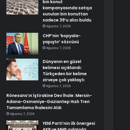
bin konut
kampanyasında satışa
sunulan bin konuttan
sadece 39’u alıcı buldu
Ağustos 7, 2026
CHP’nin ‘kopyala-
yapıştır’ sözcüsü
Ağustos 7, 2026
Dünyanın en güzel
kelimesi açıklandı:
Türkçeden bir kelime
zirveye çok yaklaştı
Ağustos 7, 2026
Rönesans’ın İştirakine Dev İhale: Mersin-
Adana-Osmaniye-Gaziantep Hızlı Tren
Tamamlama İhalesini Aldı
Ağustos 7, 2026
YENİ Parti’nin ilk önergesi
AKP ve MHP oylarıyla