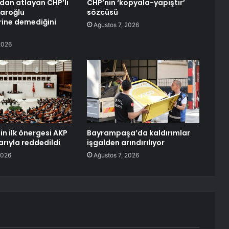
dan atlayan CHP’li
CHP’nin ‘kopyala-yapıştır’
çdaroğlu
sözcüsü
rine demediğini
Ağustos 7, 2026
2026
nin ilk önergesi AKP
Bayrampaşa’da kaldırımlar
arıyla reddedildi
işgalden arındırılıyor
2026
Ağustos 7, 2026