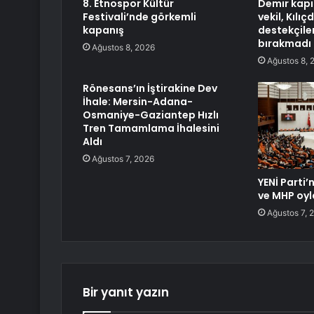
8. Etnospor Kültür
Demir kapı
Festivali’nde görkemli
vekil, Kılı
kapanış
destekçile
bırakmadı
Ağustos 8, 2026
Ağustos 8, 
Rönesans’ın İştirakine Dev
İhale: Mersin-Adana-
Osmaniye-Gaziantep Hızlı
Tren Tamamlama İhalesini
Aldı
Ağustos 7, 2026
YENİ Parti’
ve MHP oyl
Ağustos 7, 
Bir yanıt yazın