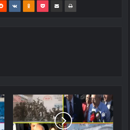
erest
Reddit
VKontakte
Odnoklassniki
Pocket
E-Posta ile paylaş
Yazdır