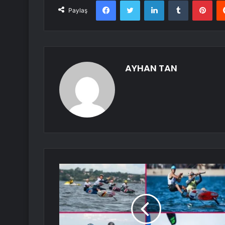
Facebook
Twitter
LinkedIn
Tumblr
Pint
Paylaş
AYHAN TAN