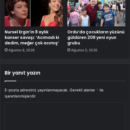
Nursel Ergin’in 8 aylık
Ordu’da çocukların yüzünü
kanser savaşı: ‘Acımadı ki
güldüren 208 yeni oyun
dedim, meğer çok acımış’
grubu
Ağustos 6, 2026
Ağustos 5, 2026
Bir yanıt yazın
E-posta adresiniz yayınlanmayacak.
Gerekli alanlar
*
ile
işaretlenmişlerdir
Y
o
r