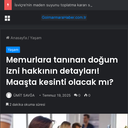
İsviçre’nin maden suyunu toplatma kararı sonrası Kızılay sessizliğini bozdu
Menü
Anasayfa
/
Yaşam
Yaşam
Memurlara tanınan doğum
izni hakkının detayları!
Maaşta kesinti olacak mı?
ÜMİT SAVĞA
Temmuz 19, 2025
0
0
2 dakika okuma süresi