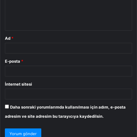
u
m
*
Ad
*
E-posta
*
İnternet sitesi
Daha sonraki yorumlarımda kullanılması için adım, e-posta
adresim ve site adresim bu tarayıcıya kaydedilsin.