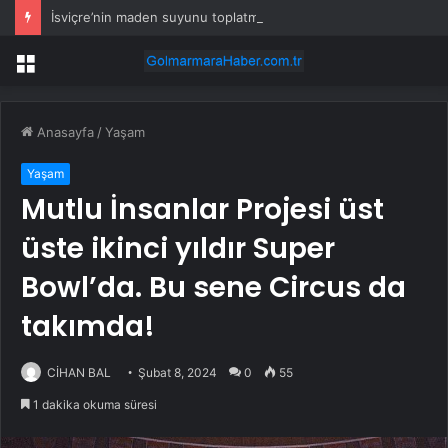
İsviçre’nin maden suyunu toplatma kararı sonrası Kızılay sessizliğini bozdu
Menü
Anasayfa
/
Yaşam
Yaşam
Mutlu İnsanlar Projesi üst
üste ikinci yıldır Super
Bowl’da. Bu sene Circus da
takımda!
CİHAN BAL
Şubat 8, 2024
0
55
1 dakika okuma süresi