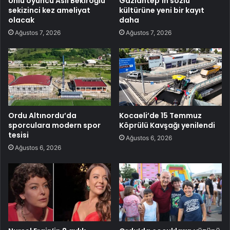
Ünlü oyuncu Aslı Bekiroğlu
Gaziantep’in sözlü
sekizinci kez ameliyat
kültürüne yeni bir kayıt
olacak
daha
Ağustos 7, 2026
Ağustos 7, 2026
Ordu Altınordu’da
Kocaeli’de 15 Temmuz
sporculara modern spor
Köprülü Kavşağı yenilendi
tesisi
Ağustos 6, 2026
Ağustos 6, 2026