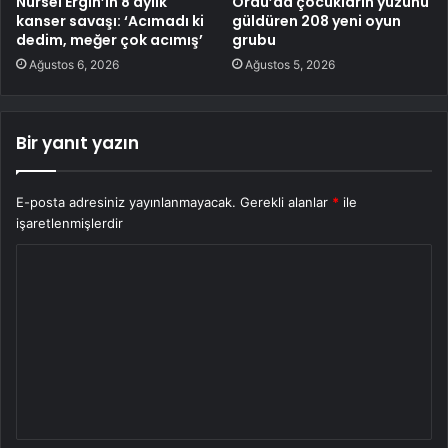
Nursel Ergin’in 8 aylık
Ordu’da çocukların yüzünü
kanser savaşı: ‘Acımadı ki
güldüren 208 yeni oyun
dedim, meğer çok acımış’
grubu
Ağustos 6, 2026
Ağustos 5, 2026
Bir yanıt yazın
E-posta adresiniz yayınlanmayacak.
Gerekli alanlar
*
ile
işaretlenmişlerdir
Y
o
r
u
m
*