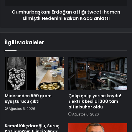
Cumhurbaşkanı Erdoğan attığı tweeti hemen
silmişti! Nedenini Bakan Koca anlattı
İlgili Makaleler
Midesinden 590 gram
Çalıp çalıp yerine koydu!
uyuşturucu çıktı
Elektrik kesildi 300 tam
altın buhar oldu
Ağustos 6, 2026
Ağustos 6, 2026
Kemal Kılıçdaroğlu, Suruç
Katliamı’nın 11’inci Yılında