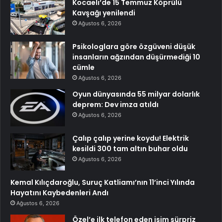
Kocaeli’de 15 Temmuz Köprülü
Kavşağı yenilendi
Ağustos 6, 2026
Psikologlara göre özgüveni düşük
insanların ağzından düşürmediği 10
cümle
Ağustos 6, 2026
Oyun dünyasında 55 milyar dolarlık
deprem: Dev imza atıldı
Ağustos 6, 2026
Çalıp çalıp yerine koydu! Elektrik
kesildi 300 tam altın buhar oldu
Ağustos 6, 2026
Kemal Kılıçdaroğlu, Suruç Katliamı’nın 11’inci Yılında
Hayatını Kaybedenleri Andı
Ağustos 6, 2026
Özel’e ilk telefon eden isim sürpriz