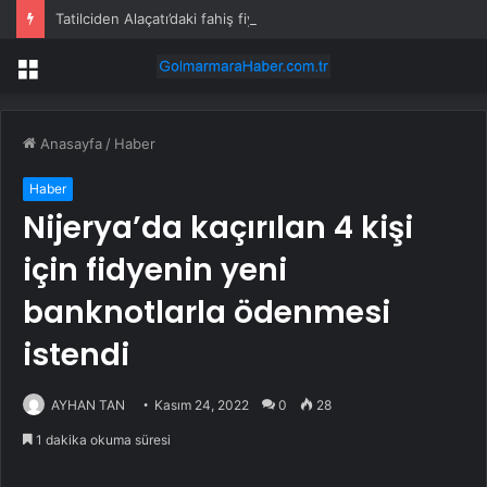
Tatilciden Alaçatı’daki fahiş fiyatlara isyan etti: Gelmeyin, durum korkunç
Menü
Anasayfa
/
Haber
Haber
Nijerya’da kaçırılan 4 kişi
için fidyenin yeni
banknotlarla ödenmesi
istendi
AYHAN TAN
Kasım 24, 2022
0
28
1 dakika okuma süresi