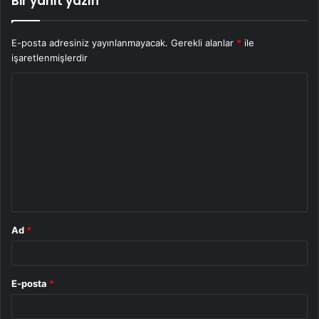
Bir yanıt yazın
E-posta adresiniz yayınlanmayacak.
Gerekli alanlar
*
ile
işaretlenmişlerdir
Y
o
r
u
m
*
Ad
*
E-posta
*