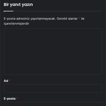
Bir yanıt yazın
E-posta adresiniz yayınlanmayacak.
Gerekli alanlar
*
ile
işaretlenmişlerdir
Y
o
r
u
m
*
Ad
*
E-posta
*