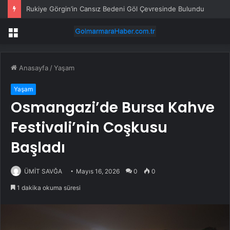
Rukiye Görgin’in Cansız Bedeni Göl Çevresinde Bulundu
Menü
Anasayfa
/
Yaşam
Yaşam
Osmangazi’de Bursa Kahve
Festivali’nin Coşkusu
Başladı
ÜMİT SAVĞA
Mayıs 16, 2026
0
0
1 dakika okuma süresi