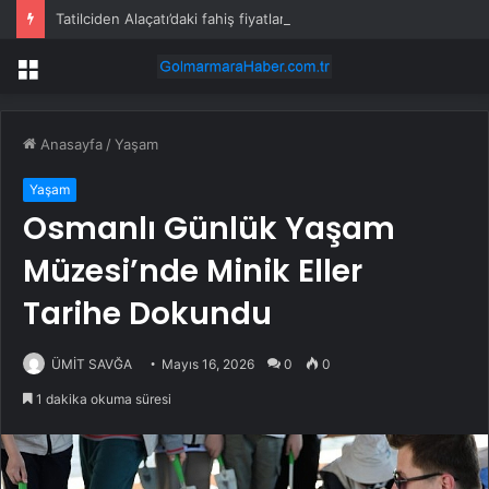
Tatilciden Alaçatı’daki fahiş fiyatlara isyan etti: Gelmeyin, durum korkunç
Menü
Anasayfa
/
Yaşam
Yaşam
Osmanlı Günlük Yaşam
Müzesi’nde Minik Eller
Tarihe Dokundu
ÜMİT SAVĞA
Mayıs 16, 2026
0
0
1 dakika okuma süresi