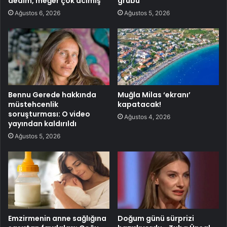
dedim, meğer çok acımış’
grubu
Ağustos 6, 2026
Ağustos 5, 2026
Bennu Gerede hakkında
Muğla Milas ‘ekranı’
müstehcenlik
kapatacak!
soruşturması: O video
Ağustos 4, 2026
yayından kaldırıldı
Ağustos 5, 2026
Emzirmenin anne sağlığına
Doğum günü sürprizi