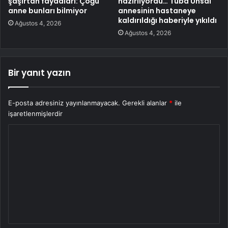
şaşırtan faydaları: Çoğu
hazırlıyordu… Tuba Ünsal
anne bunları bilmiyor
annesinin hastaneye
kaldırıldığı haberiyle yıkıldı
Ağustos 4, 2026
Ağustos 4, 2026
Bir yanıt yazın
E-posta adresiniz yayınlanmayacak.
Gerekli alanlar
*
ile
işaretlenmişlerdir
Y
o
r
u
m
*