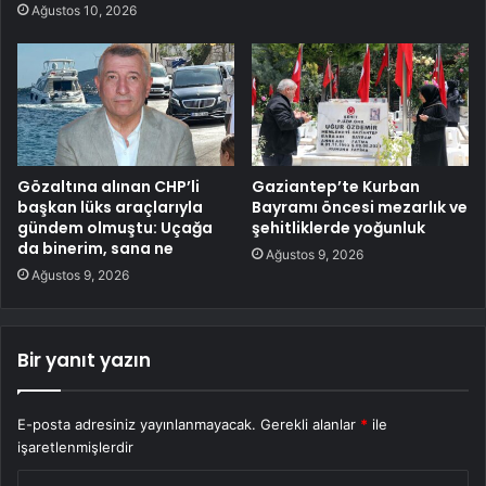
Ağustos 10, 2026
Gözaltına alınan CHP’li
Gaziantep’te Kurban
başkan lüks araçlarıyla
Bayramı öncesi mezarlık ve
gündem olmuştu: Uçağa
şehitliklerde yoğunluk
da binerim, sana ne
Ağustos 9, 2026
Ağustos 9, 2026
Bir yanıt yazın
E-posta adresiniz yayınlanmayacak.
Gerekli alanlar
*
ile
işaretlenmişlerdir