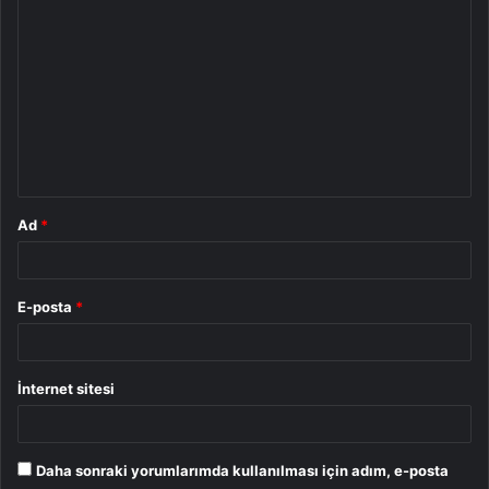
Y
o
r
u
m
*
Ad
*
E-posta
*
İnternet sitesi
Daha sonraki yorumlarımda kullanılması için adım, e-posta