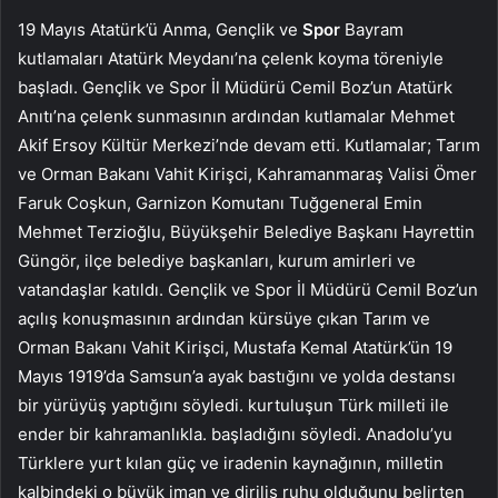
19 Mayıs Atatürk’ü Anma, Gençlik ve
Spor
Bayram
kutlamaları Atatürk Meydanı’na çelenk koyma töreniyle
başladı. Gençlik ve Spor İl Müdürü Cemil Boz’un Atatürk
Anıtı’na çelenk sunmasının ardından kutlamalar Mehmet
Akif Ersoy Kültür Merkezi’nde devam etti. Kutlamalar; Tarım
ve Orman Bakanı Vahit Kirişci, Kahramanmaraş Valisi Ömer
Faruk Coşkun, Garnizon Komutanı Tuğgeneral Emin
Mehmet Terzioğlu, Büyükşehir Belediye Başkanı Hayrettin
Güngör, ilçe belediye başkanları, kurum amirleri ve
vatandaşlar katıldı. Gençlik ve Spor İl Müdürü Cemil Boz’un
açılış konuşmasının ardından kürsüye çıkan Tarım ve
Orman Bakanı Vahit Kirişci, Mustafa Kemal Atatürk’ün 19
Mayıs 1919’da Samsun’a ayak bastığını ve yolda destansı
bir yürüyüş yaptığını söyledi. kurtuluşun Türk milleti ile
ender bir kahramanlıkla. başladığını söyledi. Anadolu’yu
Türklere yurt kılan güç ve iradenin kaynağının, milletin
kalbindeki o büyük iman ve diriliş ruhu olduğunu belirten