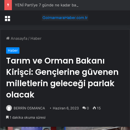
YENİ Parti’ye 7 günde ne kadar bağış yapıldı? Genel Başkan Yardımcısı açıkladı
Menü
Anasayfa
/
Haber
Haber
Tarım ve Orman Bakanı
Kirişci: Gençlerine güvenen
milletlerin geleceği parlak
olacak
BERRİN OSMANCA
Haziran 6, 2023
0
15
1 dakika okuma süresi