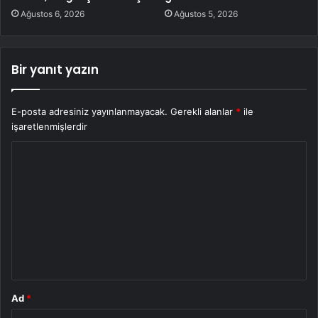
Ağustos 6, 2026
Ağustos 5, 2026
Bir yanıt yazın
E-posta adresiniz yayınlanmayacak.
Gerekli alanlar
*
ile
işaretlenmişlerdir
Y
o
r
u
m
*
Ad
*