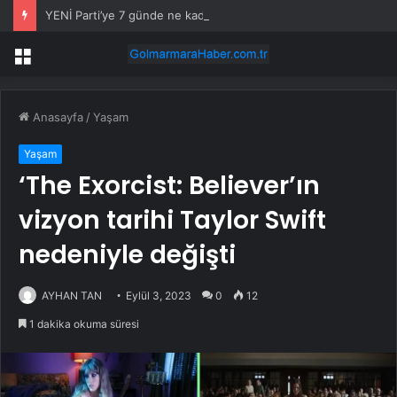
YENİ Parti’ye 7 günde ne kadar bağış yapıldı? Genel Başkan Yardımcısı açıkladı
Menü
Anasayfa
/
Yaşam
Yaşam
‘The Exorcist: Believer’ın
vizyon tarihi Taylor Swift
nedeniyle değişti
AYHAN TAN
Eylül 3, 2023
0
12
1 dakika okuma süresi