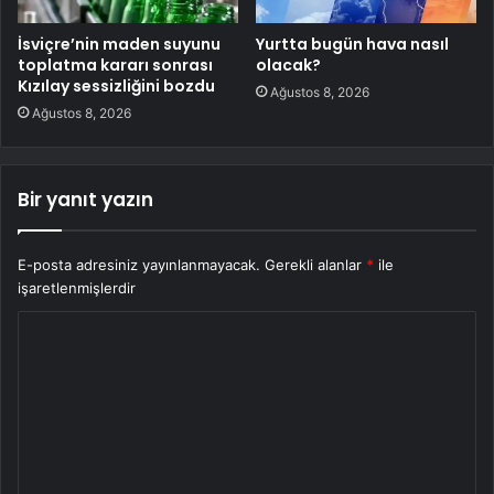
İsviçre’nin maden suyunu
Yurtta bugün hava nasıl
toplatma kararı sonrası
olacak?
Kızılay sessizliğini bozdu
Ağustos 8, 2026
Ağustos 8, 2026
Bir yanıt yazın
E-posta adresiniz yayınlanmayacak.
Gerekli alanlar
*
ile
işaretlenmişlerdir
Y
o
r
u
m
*