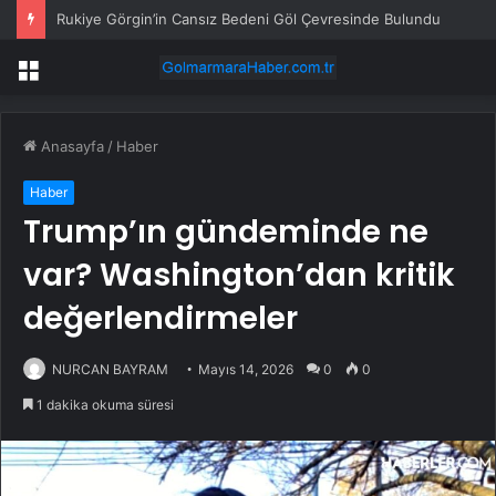
Rukiye Görgin’in Cansız Bedeni Göl Çevresinde Bulundu
Menü
Anasayfa
/
Haber
Haber
Trump’ın gündeminde ne
var? Washington’dan kritik
değerlendirmeler
NURCAN BAYRAM
Mayıs 14, 2026
0
0
1 dakika okuma süresi