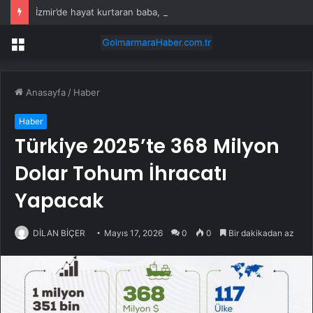
İzmir’de hayat kurtaran baba, kızını kortlarda şampiyonluğa hazırlıyor
Menü
Anasayfa
/
Haber
Haber
Türkiye 2025’te 368 Milyon
Dolar Tohum İhracatı
Yapacak
DİLAN BİÇER
Mayıs 17, 2026
0
0
Bir dakikadan az