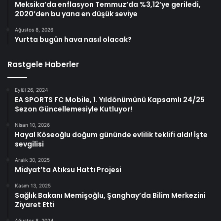
Meksika’da enflasyon Temmuz’da %3,12’ye geriledi,
2020’den bu yana en düşük seviye
Ağustos 8, 2026
Yurtta bugün hava nasıl olacak?
Rastgele Haberler
Eylül 26, 2024
EA SPORTS FC Mobile, 1. Yıldönümünü Kapsamlı 24/25
Sezon Güncellemesiyle Kutluyor!
Nisan 10, 2026
Hayal Köseoğlu doğum gününde evlilik teklifi aldı! İşte
sevgilisi
Aralık 30, 2025
Midyat’ta Atıksu Hattı Projesi
Kasım 13, 2025
Sağlık Bakanı Memişoğlu, Şanghay’da Bilim Merkezini
Ziyaret Etti
Ağustos 8, 2024