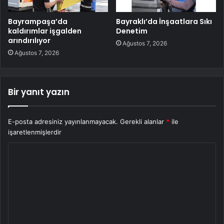
Bayrampaşa’da
Bayraklı’da İnşaatlara Sıkı
kaldırımlar işgalden
Denetim
arındırılıyor
Ağustos 7, 2026
Ağustos 7, 2026
Bir yanıt yazın
E-posta adresiniz yayınlanmayacak.
Gerekli alanlar
*
ile
işaretlenmişlerdir
Y
o
r
u
m