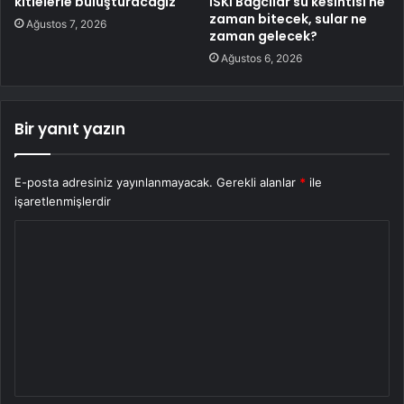
kitlelerle buluşturacağız
İSKİ Bağcılar su kesintisi ne
zaman bitecek, sular ne
Ağustos 7, 2026
zaman gelecek?
Ağustos 6, 2026
Bir yanıt yazın
E-posta adresiniz yayınlanmayacak.
Gerekli alanlar
*
ile
işaretlenmişlerdir
Y
o
r
u
m
*