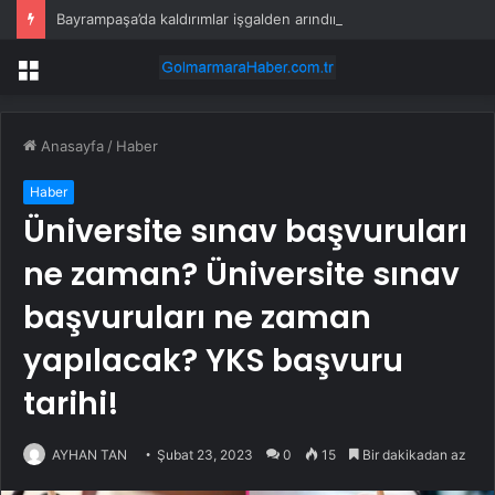
Bayrampaşa’da kaldırımlar işgalden arındırılıyor
Menü
Anasayfa
/
Haber
Haber
Üniversite sınav başvuruları
ne zaman? Üniversite sınav
başvuruları ne zaman
yapılacak? YKS başvuru
tarihi!
AYHAN TAN
Şubat 23, 2023
0
15
Bir dakikadan az