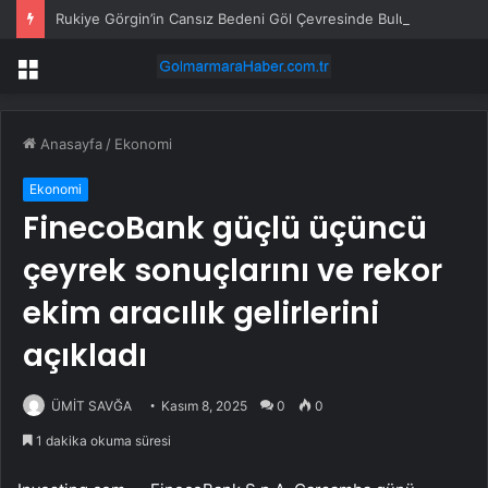
Rukiye Görgin’in Cansız Bedeni Göl Çevresinde Bulundu
Menü
Anasayfa
/
Ekonomi
Ekonomi
FinecoBank güçlü üçüncü
çeyrek sonuçlarını ve rekor
ekim aracılık gelirlerini
açıkladı
ÜMİT SAVĞA
Kasım 8, 2025
0
0
1 dakika okuma süresi