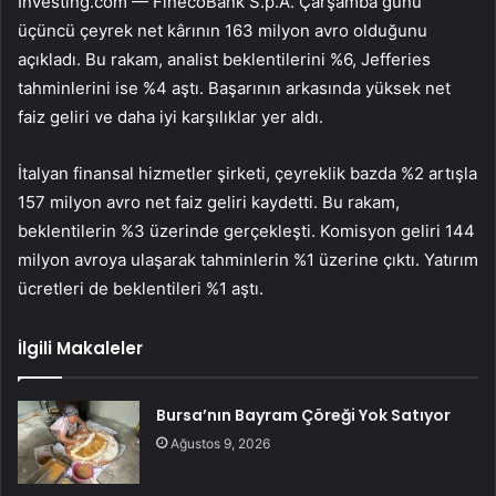
Investing.com —
FinecoBank
S.p.A. Çarşamba günü
üçüncü çeyrek net kârının 163 milyon avro olduğunu
açıkladı. Bu rakam, analist beklentilerini %6, Jefferies
tahminlerini ise %4 aştı. Başarının arkasında yüksek net
faiz geliri ve daha iyi karşılıklar yer aldı.
İtalyan finansal hizmetler şirketi, çeyreklik bazda %2 artışla
157 milyon avro net faiz geliri kaydetti. Bu rakam,
beklentilerin %3 üzerinde gerçekleşti. Komisyon geliri 144
milyon avroya ulaşarak tahminlerin %1 üzerine çıktı. Yatırım
ücretleri de beklentileri %1 aştı.
İlgili Makaleler
Bursa’nın Bayram Çöreği Yok Satıyor
Ağustos 9, 2026