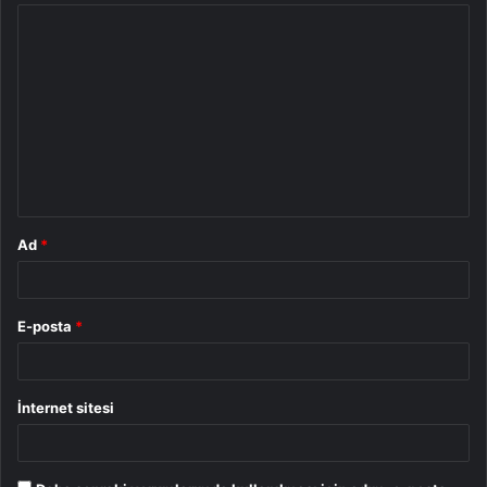
Y
o
r
u
m
*
Ad
*
E-posta
*
İnternet sitesi