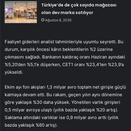
Türkiye’de de çok sayıda mağazası
olan dev marka satılıyor
Ağustos 8, 2026
Faaliyet giderleri analist tahminleriyle uyumlu seyretti. Bu
durum, karşılık öncesi kârın beklentilerin %2 üzerine
çıkmasını sağladı. Bankanın kaldıraç oranı Haziran ayındaki
%5,20’den %5,1’e düşerken, CET1 oranı %23,4’ten %23,9’a
yükseldi.
Ekim ayı fon akışları 1,3 milyar avro toplam net girişle güçlü
kalmaya devam etti. Bu rakam, geçen yılın aynı dönemine
göre yaklaşık %30 daha yüksek. Yönetilen varlık girişleri
0,5 milyar avroya ulaştı (yıllık bazda yaklaşık %20 artış).
Saklama altındaki varlıklar ise 0,9 milyar avro arttı (yıllık
bazda yaklaşık %60 artış).