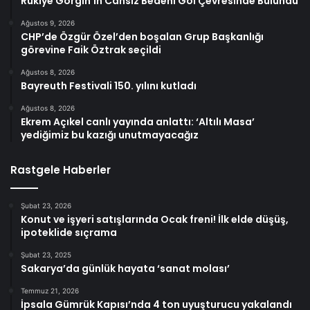
Rukiye Görgin’in Cansız Bedeni Göl Çevresinde Bulundu
Ağustos 9, 2026
CHP’de Özgür Özel’den boşalan Grup Başkanlığı
görevine Faik Öztrak seçildi
Ağustos 8, 2026
Bayreuth Festivali 150. yılını kutladı
Ağustos 8, 2026
Ekrem Açıkel canlı yayında anlattı: ‘Altılı Masa’
yediğimiz bu kazığı unutmayacağız
Rastgele Haberler
Şubat 23, 2026
Konut ve işyeri satışlarında Ocak freni! İlk elde düşüş,
ipoteklide sıçrama
Şubat 23, 2025
Sakarya’da günlük hayata ‘sanat molası’
Temmuz 21, 2026
İpsala Gümrük Kapısı’nda 4 ton uyuşturucu yakalandı