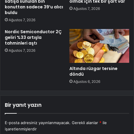
satışa sunulan bin
olmak için tek bir şart var
konuttan sadece 39’u alıcı
Ağustos 7, 2026
buldu
Ağustos 7, 2026
Nordic Semiconductor 2Ç
geliri %33 artışla
tahminleri aştı
Ağustos 7, 2026
Altında rüzgar tersine
döndü
Ağustos 6, 2026
Bir yanıt yazın
E-posta adresiniz yayınlanmayacak.
Gerekli alanlar
*
ile
işaretlenmişlerdir