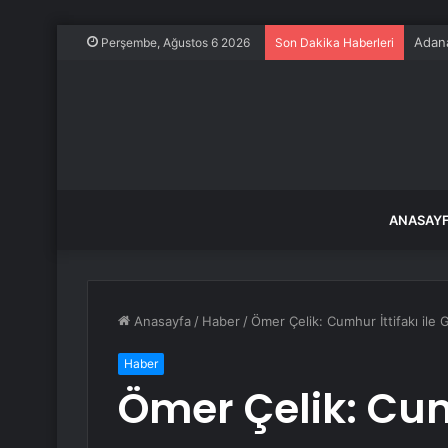
Adana
Perşembe, Ağustos 6 2026
Son Dakika Haberleri
ANASAY
Anasayfa
/
Haber
/
Ömer Çelik: Cumhur İttifakı ile 
Haber
Ömer Çelik: Cumh