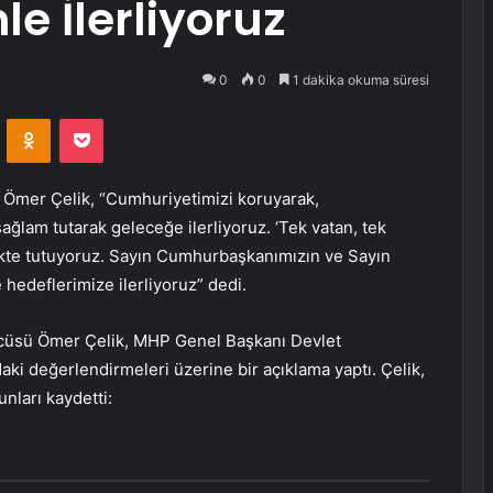
e İlerliyoruz
0
0
1 dakika okuma süresi
VKontakte
Odnoklassniki
Pocket
Ömer Çelik, “Cumhuriyetimizi koruyarak,
ğlam tutarak geleceğe ilerliyoruz. ‘Tek vatan, tek
ksekte tutuyoruz. Sayın Cumhurbaşkanımızın ve Sayın
e hedeflerimize ilerliyoruz” dedi.
zcüsü Ömer Çelik, MHP Genel Başkanı Devlet
ki değerlendirmeleri üzerine bir açıklama yaptı. Çelik,
nları kaydetti: