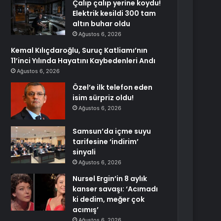
Çalıp çalıp yerine koydu!
Elektrik kesildi 300 tam
altın buhar oldu
Ağustos 6, 2026
Kemal Kılıçdaroğlu, Suruç Katliamı’nın
11’inci Yılında Hayatını Kaybedenleri Andı
Ağustos 6, 2026
Özel’e ilk telefon eden
isim sürpriz oldu!
Ağustos 6, 2026
Samsun’da içme suyu
tarifesine ‘indirim’
sinyali
Ağustos 6, 2026
Nursel Ergin’in 8 aylık
kanser savaşı: ‘Acımadı
ki dedim, meğer çok
acımış’
Ağustos 6, 2026