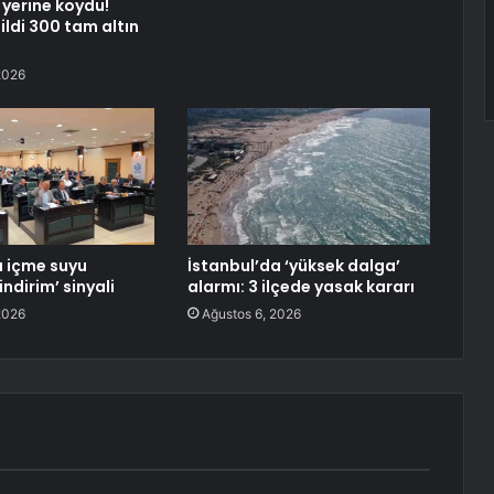
 yerine koydu!
sildi 300 tam altın
2026
 içme suyu
İstanbul’da ‘yüksek dalga’
indirim’ sinyali
alarmı: 3 ilçede yasak kararı
2026
Ağustos 6, 2026