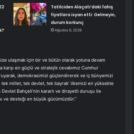
22
Tatilciden Alaçatı’daki fahiş
fiyatlara isyan etti: Gelmeyin,
durum korkunç
k?
Ağustos 6, 2026
imize ulaşmak için bir ve bütün olarak yoluna devam
na karşı en güçlü ve stratejik cevabımız Cumhur
 koruyarak, demokrasimizi güçlendirerek ve iç bünyemizi
 tek millet, tek devlet, tek bayrak’ ilkemizi en yüksekte
evlet Bahçeli’nin kararlı ve dirayetli duruşu ile
uası ve desteği en büyük gücümüzdür.”