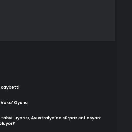
ı Kaybetti
 ‘Vaka’ Oyunu
tahvil uyarısı, Avustralya’da sürpriz enflasyon:
oluyor?