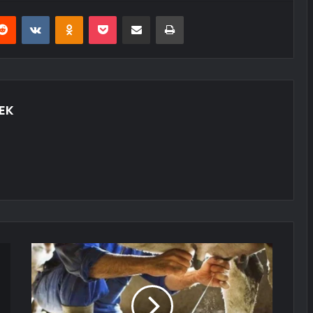
erest
Reddit
VKontakte
Odnoklassniki
Pocket
E-Posta ile paylaş
Yazdır
EK