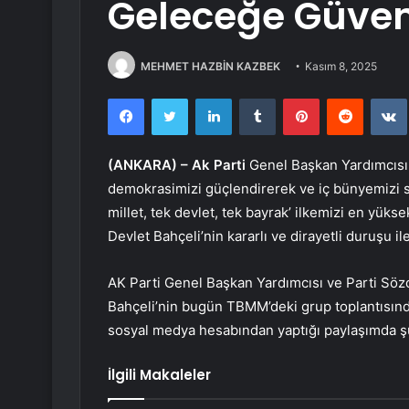
Geleceğe Güvenl
MEHMET HAZBİN KAZBEK
Kasım 8, 2025
Facebook
Twitter
LinkedIn
Tumblr
Pinterest
Reddit
(ANKARA) –
Ak Parti
Genel Başkan Yardımcısı 
demokrasimizi güçlendirerek ve iç bünyemizi sa
millet, tek devlet, tek bayrak’ ilkemizi en yü
Devlet Bahçeli’nin kararlı ve dirayetli duruşu il
AK Parti Genel Başkan Yardımcısı ve Parti Sö
Bahçeli’nin bugün TBMM’deki grup toplantısında
sosyal medya hesabından yaptığı paylaşımda şu
İlgili Makaleler