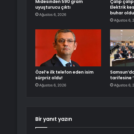
Midesinden 590 gram
Çalıp çalıp
uyuşturucu çıktı
Elektrik ke
buhar oldu
Ağustos 6, 2026
Ağustos 6, 
Özel’e ilk telefon eden isim
Samsun’da
sürpriz oldu!
tarifesine ‘
Ağustos 6, 2026
Ağustos 6, 
Bir yanıt yazın