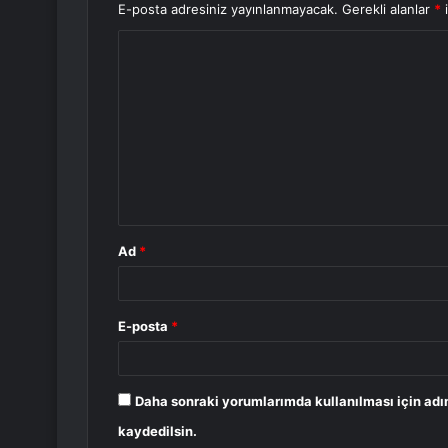
E-posta adresiniz yayınlanmayacak.
Gerekli alanlar
*
i
Y
o
r
u
m
*
Ad
*
E-posta
*
Daha sonraki yorumlarımda kullanılması için adı
kaydedilsin.