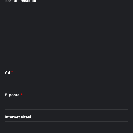
işaretlenmişlerdir
Y
o
r
u
m
*
Ad
*
E-posta
*
İnternet sitesi