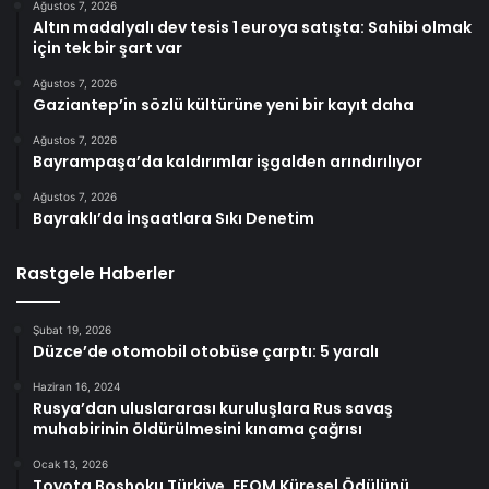
Ağustos 7, 2026
Altın madalyalı dev tesis 1 euroya satışta: Sahibi olmak
için tek bir şart var
Ağustos 7, 2026
Gaziantep’in sözlü kültürüne yeni bir kayıt daha
Ağustos 7, 2026
Bayrampaşa’da kaldırımlar işgalden arındırılıyor
Ağustos 7, 2026
Bayraklı’da İnşaatlara Sıkı Denetim
Rastgele Haberler
Şubat 19, 2026
Düzce’de otomobil otobüse çarptı: 5 yaralı
Haziran 16, 2024
Rusya’dan uluslararası kuruluşlara Rus savaş
muhabirinin öldürülmesini kınama çağrısı
Ocak 13, 2026
Toyota Boshoku Türkiye, EFQM Küresel Ödülünü