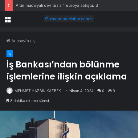
Altın madalyalı dev tesis 1 euroya satışta: Sahibi olmak için tek bir şart var
Menü
Anasayfa
/
İş
İş
İş Bankası’ndan bölünme
işlemlerine ilişkin açıklama
MEHMET HAZBİN KAZBEK
Nisan 4, 2024
0
9
3 dakika okuma süresi