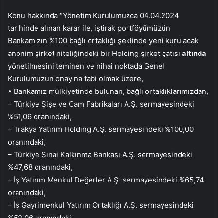
Konu hakkında “Yönetim Kurulumuzca 04.04.2024
tarihinde alınan karar ile, iştirak portföyümüzün
Bankamızın %100 bağlı ortaklığı şeklinde yeni kurulacak
anonim şirket niteliğindeki bir Holding şirket çatısı
altında
yönetilmesini teminen ve nihai noktada Genel
Kurulumuzun onayına tabi olmak üzere,
• Bankamız mülkiyetinde bulunan, bağlı ortaklıklarımızdan,
– Türkiye Şişe ve Cam Fabrikaları A.Ş. sermayesindeki
%51,06 oranındaki,
– Trakya Yatırım Holding A.Ş. sermayesindeki %100,00
oranındaki,
– Türkiye Sınai Kalkınma Bankası A.Ş. sermayesindeki
%47,68 oranındaki,
– İş Yatırım Menkul Değerler A.Ş. sermayesindeki %65,74
oranındaki,
– İş Gayrimenkul Yatırım Ortaklığı A.Ş. sermayesindeki
%52,06 oranındaki,