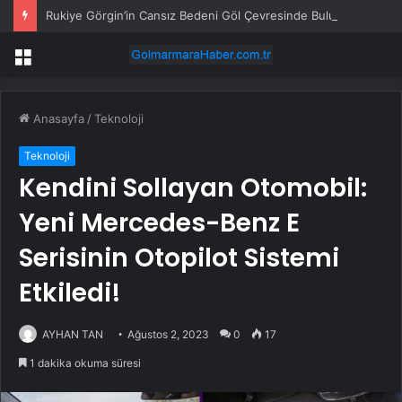
Rukiye Görgin’in Cansız Bedeni Göl Çevresinde Bulundu
Menü
Anasayfa
/
Teknoloji
Teknoloji
Kendini Sollayan Otomobil:
Yeni Mercedes-Benz E
Serisinin Otopilot Sistemi
Etkiledi!
AYHAN TAN
Ağustos 2, 2023
0
17
1 dakika okuma süresi