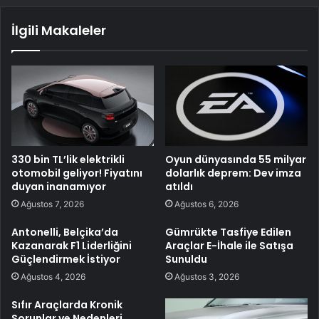
İlgili Makaleler
330 bin TL’lik elektrikli
Oyun dünyasında 55 milyar
otomobil geliyor! Fiyatını
dolarlık deprem: Dev imza
duyan inanamıyor
atıldı
Ağustos 7, 2026
Ağustos 6, 2026
Antonelli, Belçika’da
Gümrükte Tasfiye Edilen
Kazanarak F1 Liderliğini
Araçlar E-İhale ile Satışa
Güçlendirmek İstiyor
Sunuldu
Ağustos 4, 2026
Ağustos 3, 2026
Sıfır Araçlarda Kronik
Sorunlar ve Nedenleri