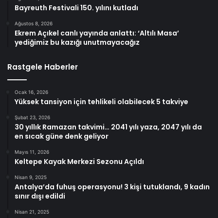
Bayreuth Festivali 150. yılını kutladı
Ağustos 8, 2026
Ekrem Açıkel canlı yayında anlattı: ‘Altılı Masa’
yediğimiz bu kazığı unutmayacağız
Rastgele Haberler
Ocak 16, 2026
Yüksek tansiyon için tehlikeli olabilecek 5 takviye
Şubat 23, 2026
30 yıllık Ramazan takvimi… 2041 yılı yaza, 2047 yılı da
en sıcak güne denk geliyor
Mayıs 11, 2026
Keltepe Kayak Merkezi Sezonu Açıldı
Nisan 9, 2025
Antalya’da fuhuş operasyonu! 3 kişi tutuklandı, 9 kadın
sınır dışı edildi
Nisan 21, 2025