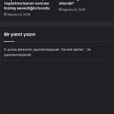
toplatma kararı sonrası
olacak?
Kızılay sessizliğini bozdu
Ağustos 8, 2026
Ağustos 8, 2026
Bir yanıt yazın
E-posta adresiniz yayınlanmayacak.
Gerekli alanlar
*
ile
işaretlenmişlerdir
Y
o
r
u
m
*