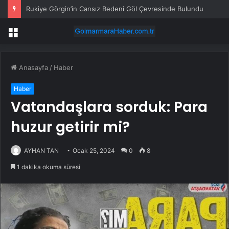
Rukiye Görgin’in Cansız Bedeni Göl Çevresinde Bulundu
Menü
Anasayfa
/
Haber
Haber
Vatandaşlara sorduk: Para
huzur getirir mi?
AYHAN TAN
Ocak 25, 2024
0
8
1 dakika okuma süresi